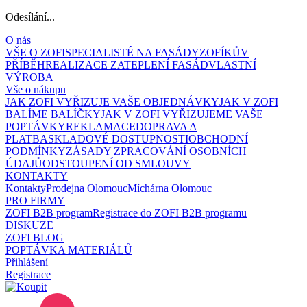
Odesílání...
O nás
VŠE O ZOFI
SPECIALISTÉ NA FASÁDY
ZOFÍKŮV
PŘÍBĚH
REALIZACE ZATEPLENÍ FASÁD
VLASTNÍ
VÝROBA
Vše o nákupu
JAK ZOFI VYŘIZUJE VAŠE OBJEDNÁVKY
JAK V ZOFI
BALÍME BALÍČKY
JAK V ZOFI VYŘIZUJEME VAŠE
POPTÁVKY
REKLAMACE
DOPRAVA A
PLATBA
SKLADOVÉ DOSTUPNOSTI
OBCHODNÍ
PODMÍNKY
ZÁSADY ZPRACOVÁNÍ OSOBNÍCH
ÚDAJŮ
ODSTOUPENÍ OD SMLOUVY
KONTAKTY
Kontakty
Prodejna Olomouc
Míchárna Olomouc
PRO FIRMY
ZOFI B2B program
Registrace do ZOFI B2B programu
DISKUZE
ZOFI BLOG
POPTÁVKA MATERIÁLŮ
Přihlášení
Registrace