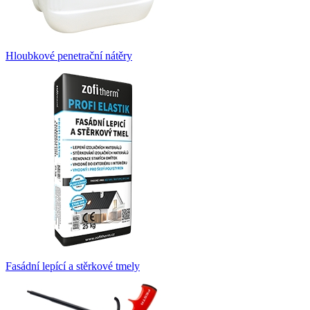
Hloubkové penetrační nátěry
Fasádní lepící a stěrkové tmely