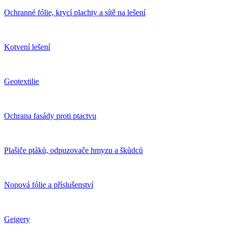
Ochranné fólie, krycí plachty a sítě na lešení
Kotvení lešení
Geotextilie
Ochrana fasády proti ptactvu
Plašiče ptáků, odpuzovače hmyzu a škůdců
Nopová fólie a příslušenství
Geigery