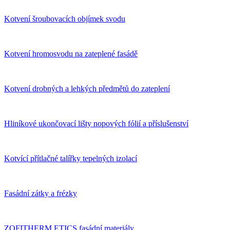
Kotvení šroubovacích objímek svodu
Kotvení hromosvodu na zateplené fasádě
Kotvení drobných a lehkých předmětů do zateplení
Hliníkové ukončovací lišty nopových fólií a příslušenství
Kotvící přítlačné talířky tepelných izolací
Fasádní zátky a frézky
ZOFITHERM ETICS fasádní materiály