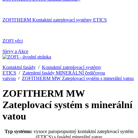
ZOFITHERM Kontaktní zateplovací systémy ETICS
ZOFI věci
Slevy a Akce
Kontaktní fasády
/
Kontaktní zateplovací systémy
ETICS
/
Zateplení fasády MINERÁLNÍ čedičovou
vatvou
/
ZOFITHERM MW Zateplovací systém s minerální vatou
ZOFITHERM MW
Zateplovací systém s minerální
vatou
Typ systému:
vysoce paropropustný kontaktní zateplovací systém
(ETICS) s fasádní minerální vatou