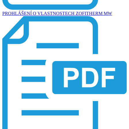
PROHLÁŠENÍ O VLASTNOSTECH ZOFITHERM MW