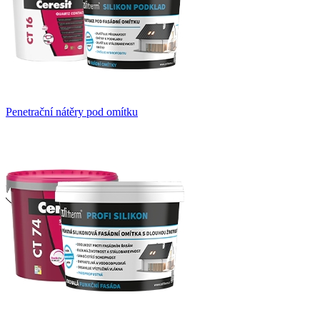
Penetrační nátěry pod omítku