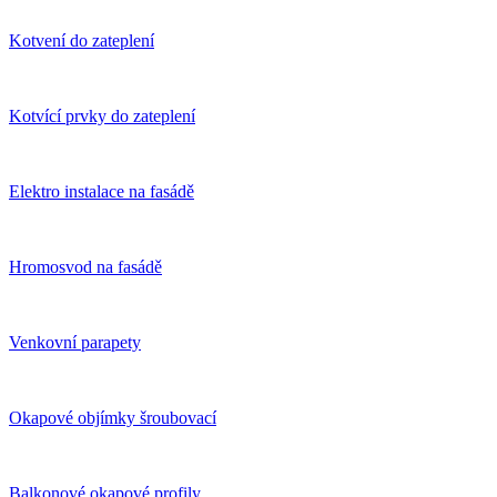
Kotvení do zateplení
Kotvící prvky do zateplení
Elektro instalace na fasádě
Hromosvod na fasádě
Venkovní parapety
Okapové objímky šroubovací
Balkonové okapové profily