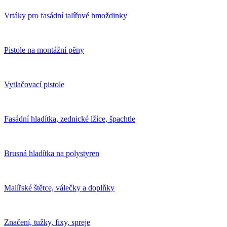
Vrtáky pro fasádní talířové hmoždinky
Pistole na montážní pěny
Vytlačovací pistole
Fasádní hladítka, zednické lžíce, špachtle
Brusná hladítka na polystyren
Malířské štětce, válečky a doplňky
Značení, tužky, fixy, spreje