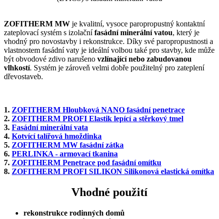
ZOFITHERM MW
je kvalitní, vysoce paropropustný kontaktní
zateplovací systém s izolační
fasádní minerální vatou
, který je
vhodný pro novostavby i rekonstrukce. Díky své paropropustnosti a
vlastnostem fasádní vaty je ideální volbou také pro stavby, kde může
být obvodové zdivo narušeno
vzlínající nebo zabudovanou
vlhkostí
. Systém je zároveň velmi dobře použitelný pro zateplení
dřevostaveb.
1.
ZOFITHERM Hloubková NANO fasádní penetrace
2.
ZOFITHERM PROFI Elastik lepící a stěrkový tmel
3.
Fasádní minerální vata
4.
Kotvící talířová hmoždinka
5.
ZOFITHERM MW fasádní zátka
6.
PERLINKA - armovací tkanina
7.
ZOFITHERM Penetrace pod fasádní omítku
8.
ZOFITHERM PROFI SILIKON Silikonová elastická omítka
Vhodné použití
rekonstrukce rodinných domů