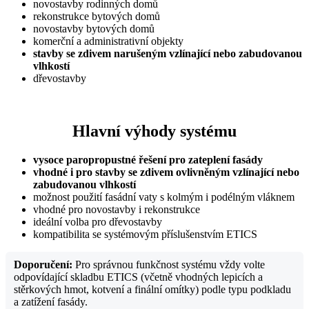
novostavby rodinných domů
rekonstrukce bytových domů
novostavby bytových domů
komerční a administrativní objekty
stavby se zdivem narušeným vzlínající nebo zabudovanou
vlhkostí
dřevostavby
Hlavní výhody systému
vysoce paropropustné řešení pro zateplení fasády
vhodné i pro stavby se zdivem ovlivněným vzlínající nebo
zabudovanou vlhkostí
možnost použití fasádní vaty s kolmým i podélným vláknem
vhodné pro novostavby i rekonstrukce
ideální volba pro dřevostavby
kompatibilita se systémovým příslušenstvím ETICS
Doporučení:
Pro správnou funkčnost systému vždy volte
odpovídající skladbu ETICS (včetně vhodných lepicích a
stěrkových hmot, kotvení a finální omítky) podle typu podkladu
a zatížení fasády.