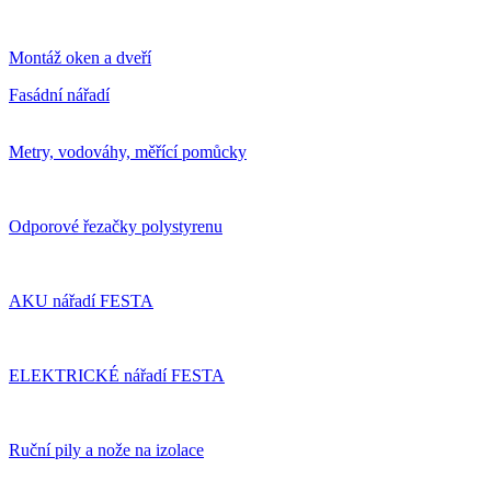
Montáž oken a dveří
Fasádní nářadí
Metry, vodováhy, měřící pomůcky
Odporové řezačky polystyrenu
AKU nářadí FESTA
ELEKTRICKÉ nářadí FESTA
Ruční pily a nože na izolace