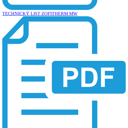
TECHNICKÝ LIST ZOFITHERM MW