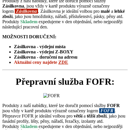
Produkty z naší nabídky, které lze doručit pomocí služby
Zásilkovna
, jsou vždy v kartě produktu výrazně označeny
logem
Zásilkovna
. Zásilkovna je ideální volbou pro
malé
a
lehké
zboží
, jako jsou hmoždinky, nářadí, příslušenství, pásky, pěny atd.
Produkty
Skladem
expedujeme v den objednání, nebo nejpozději
následující pracovní den.
MOŽNOSTI DORUČENÍ:
Zásilkovna - výdejní místa
Zásilkovna -
výdejní Z-BOXY
Zásilkovna - doručení na adresu
Aktuální ceny
najdete
ZDE
Přepravní služba FOFR:
Produkty z naší nabídky, které lze doručit pomocí služby
FOFR
jsou vždy v kartě produktu výrazně označeny logem
FOFR
.
Přepravce FOFR je ideální volbou pro
větší
a
těžší zboží
, jako jsou
fasádní profily, lišty, pěny, nářadí, řezačky, izolanty atd.
Produkty
Skladem
expedujeme v den objednání, nebo nejpozději