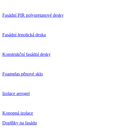
Fasádní PIR polyuretanové desky
Fasádní fenolická deska
Konstrukční fasádní desky
Foamglas pěnové sklo
Izolace aerogel
Konopná izolace
Doplňky na fasádu