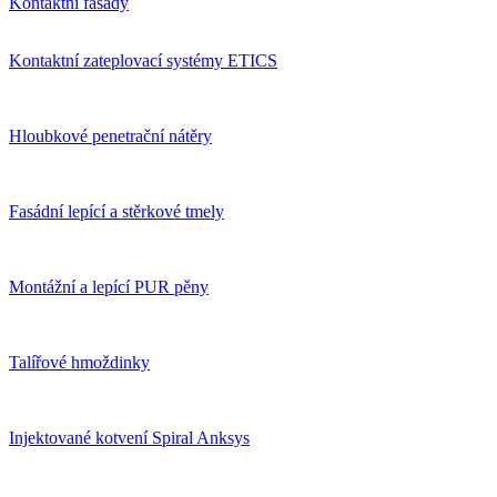
Kontaktní fasády
Kontaktní zateplovací systémy ETICS
Hloubkové penetrační nátěry
Fasádní lepící a stěrkové tmely
Montážní a lepící PUR pěny
Talířové hmoždinky
Injektované kotvení Spiral Anksys