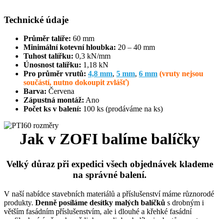
Technické údaje
Průměr talíře:
60 mm
Minimální kotevní hloubka:
20 – 40 mm
Tuhost talířku:
0,3 kN/mm
Únosnost talířku:
1,18 kN
Pro průměr vrutů:
4,8 mm
,
5 mm
,
6 mm
(vruty nejsou
součástí, nutno dokoupit zvlášť)
Barva:
Červena
Zápustná montáž:
Ano
Počet ks v balení:
100 ks (prodáváme na ks)
Jak v ZOFI balíme balíčky
Velký důraz při expedici všech objednávek klademe
na správné balení.
V naší nabídce stavebních materiálů a příslušenství máme různorodé
produkty.
Denně posíláme desítky malých balíčků
s drobným i
větším fasádním příslušenstvím, ale i dlouhé a křehké fasádní