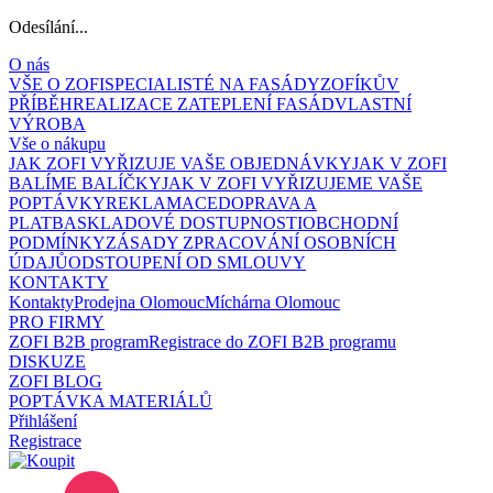
Odesílání...
O nás
VŠE O ZOFI
SPECIALISTÉ NA FASÁDY
ZOFÍKŮV
PŘÍBĚH
REALIZACE ZATEPLENÍ FASÁD
VLASTNÍ
VÝROBA
Vše o nákupu
JAK ZOFI VYŘIZUJE VAŠE OBJEDNÁVKY
JAK V ZOFI
BALÍME BALÍČKY
JAK V ZOFI VYŘIZUJEME VAŠE
POPTÁVKY
REKLAMACE
DOPRAVA A
PLATBA
SKLADOVÉ DOSTUPNOSTI
OBCHODNÍ
PODMÍNKY
ZÁSADY ZPRACOVÁNÍ OSOBNÍCH
ÚDAJŮ
ODSTOUPENÍ OD SMLOUVY
KONTAKTY
Kontakty
Prodejna Olomouc
Míchárna Olomouc
PRO FIRMY
ZOFI B2B program
Registrace do ZOFI B2B programu
DISKUZE
ZOFI BLOG
POPTÁVKA MATERIÁLŮ
Přihlášení
Registrace