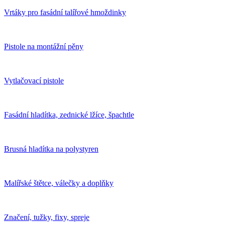
Vrtáky pro fasádní talířové hmoždinky
Pistole na montážní pěny
Vytlačovací pistole
Fasádní hladítka, zednické lžíce, špachtle
Brusná hladítka na polystyren
Malířské štětce, válečky a doplňky
Značení, tužky, fixy, spreje