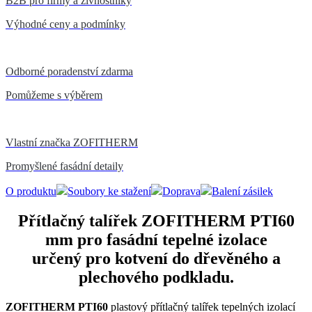
B2B pro firmy a živnostníky
Výhodné ceny a podmínky
Odborné poradenství zdarma
Pomůžeme s výběrem
Vlastní značka ZOFITHERM
Promyšlené fasádní detaily
O produktu
Soubory ke stažení
Doprava
Balení zásilek
Přítlačný talířek ZOFITHERM PTI60
mm pro fasádní tepelné izolace
určený pro kotvení do dřevěného a
plechového podkladu.
ZOFITHERM PTI60
plastový přítlačný talířek tepelných izolací