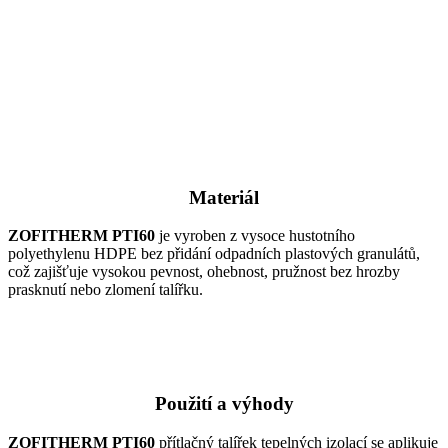
Materiál
ZOFITHERM PTI60
je vyroben z vysoce hustotního
polyethylenu HDPE bez přidání odpadních plastových granulátů,
což zajišťuje vysokou pevnost, ohebnost, pružnost bez hrozby
prasknutí nebo zlomení talířku.
Použití a výhody
ZOFITHERM PTI60
přítlačný talířek tepelných izolací se aplikuje