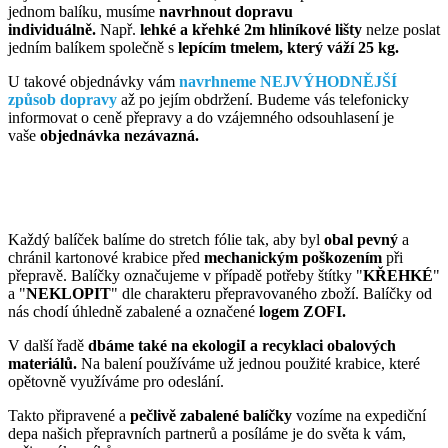
jednom balíku, musíme
navrhnout dopravu
individuálně.
Např.
lehké a křehké 2m hliníkové lišty
nelze poslat
jedním balíkem společně s
lepícím tmelem, který váží 25 kg.
U takové objednávky vám
navrhneme NEJVÝHODNĚJŠÍ
způsob dopravy
až po jejím obdržení. Budeme vás telefonicky
informovat o ceně přepravy a do vzájemného odsouhlasení je
vaše
objednávka nezávazná.
Každý balíček balíme do stretch fólie tak, aby byl
obal pevný
a
chránil kartonové krabice před
mechanickým poškozením
při
přepravě. Balíčky označujeme v případě potřeby štítky "
KŘEHKÉ
"
a "
NEKLOPIT
" dle charakteru přepravovaného zboží. Balíčky od
nás chodí úhledně zabalené a označené
logem ZOFI.
V další řadě
dbáme také na ekologiI a recyklaci obalových
materiálů.
Na balení používáme už jednou použité krabice, které
opětovně využíváme pro odeslání.
Takto připravené a
pečlivě zabalené balíčky
vozíme na expediční
depa našich přepravních partnerů a posíláme je do světa k vám,