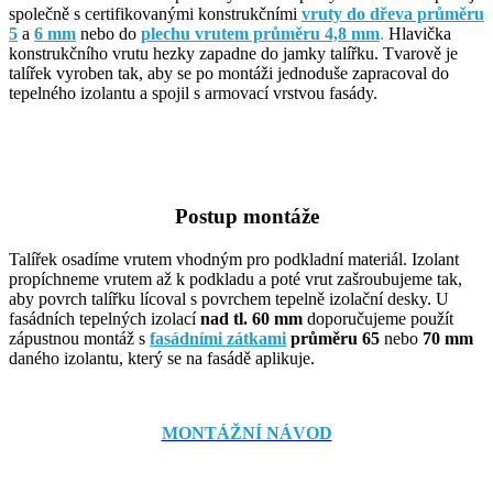
společně s certifikovanými konstrukčními
vruty do dřeva průměru
5
a
6 mm
nebo do
plechu vrutem průměru 4,8 mm
.
Hlavička
konstrukčního vrutu hezky zapadne do jamky talířku. Tvarově je
talířek vyroben tak, aby se po montáži jednoduše zapracoval do
tepelného izolantu a spojil s armovací vrstvou fasády.
Postup montáže
Talířek osadíme vrutem vhodným pro podkladní materiál. Izolant
propíchneme vrutem až k podkladu a poté vrut zašroubujeme tak,
aby povrch talířku lícoval s povrchem tepelně izolační desky. U
fasádních tepelných izolací
nad tl. 60 mm
doporučujeme použít
zápustnou montáž s
fasádními zátkami
průměru 65
nebo
70 mm
daného izolantu, který se na fasádě aplikuje.
MONTÁŽNÍ NÁVOD