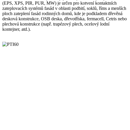
(EPS, XPS, PIR, PUR, MW) je určen pro kotvení kontaktních
zateplovacích systémů fasád v oblasti podbití, soklů, říms a menších
ploch zateplení fasád rodinných domů, kde je podkladem dřevěná
desková konstrukce, OSB deska, dřevotříska, fermacell, Cetris nebo
plechová konstrukce (např. trapézový plech, ocelový lodní
kontejner, atd.).