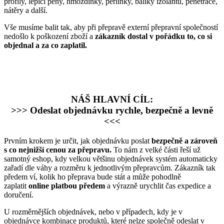
profily, lepící pěny, hmoždinky, perlinky, balíky izolantů, penetrace,
nátěry a další.
Vše musíme balit tak, aby při přepravě externí přepravní společností
nedošlo k poškození zboží a
zákazník dostal v pořádku to, co si
objednal a za co zaplatil.
NÁŠ HLAVNÍ CÍL:
>>> Odeslat objednávku rychle, bezpečně a levně
<<<
Prvním krokem je určit, jak objednávku poslat
bezpečně a zároveň
s co nejnižší cenou za přepravu.
To nám z velké části řeší už
samotný eshop, kdy velkou většinu objednávek systém automaticky
zařadí dle váhy a rozměru k jednotlivým přepravcům. Zákazník tak
předem ví, kolik ho přeprava bude stát a může pohodlně
zaplatit
online platbou předem
a výrazně urychlit čas expedice a
doručení.
U rozměrnějších objednávek, nebo v případech, kdy je v
objednávce kombinace produktů, které nelze společně odeslat v