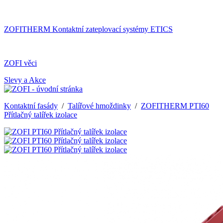
ZOFITHERM Kontaktní zateplovací systémy ETICS
ZOFI věci
Slevy a Akce
Kontaktní fasády
/
Talířové hmoždinky
/
ZOFITHERM PTI60
Přítlačný talířek izolace