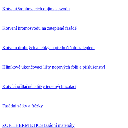
Kotvení šroubovacích objímek svodu
Kotvení hromosvodu na zateplené fasádě
Kotvení drobných a lehkých předmětů do zateplení
Hliníkové ukončovací lišty nopových fólií a příslušenství
Kotvící přítlačné talířky tepelných izolací
Fasádní zátky a frézky
ZOFITHERM ETICS fasádní materiály