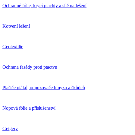
Ochranné fólie, krycí plachty a sítě na lešení
Kotvení lešení
Geotextilie
Ochrana fasády proti ptactvu
Plašiče ptáků, odpuzovače hmyzu a škůdců
Nopová fólie a příslušenství
Geigery