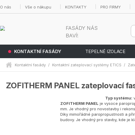
O nás
Vše o nákupu
KONTAKTY
PRO FIRMY
FASÁDY NÁS
BAVÍ!
KONTAKTNÍ FASÁDY
TEPELNÉ IZOLACE
Kontaktní fasády
/
Kontaktní zateplovací systémy ETICS
/
Zat
ZOFITHERM PANEL zateplovací fas
Typ systému:
v
ZOFITHERM PANEL
je vysoce paroprop
mm. Je vhodný pro novostavby i rekons
Díky mimořádné paropropustnosti a př
budovy. Je vhodný pro stavby, kde je kl