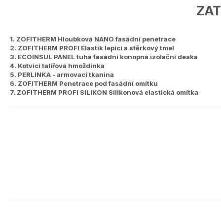
ZAT
1.
ZOFITHERM Hloubková NANO fasádní penetrace
2.
ZOFITHERM PROFI Elastik lepící a stěrkový tmel
3.
ECOINSUL PANEL tuhá fasádní konopná izolační deska
4.
Kotvící talířová hmoždinka
5.
PERLINKA - armovací tkanina
6.
ZOFITHERM Penetrace pod fasádní omítku
7.
ZOFITHERM PROFI SILIKON Silikonová elastická omítka