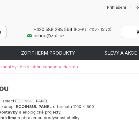
Přihlášení
R
+420 588 288 564
(Po-Pá: 7:00 - 15:30)
eshop@zofi.cz
ZOFITHERM PRODUKTY
SLEVY A AKCE
sádní systém s tuhou konopnou deskou
kou
u izolací ECOINSUL PANEL
o konopí
ECOINSUL PANEL
o formátu 1100 × 600
vostavby
a ekologické projekty.
ní klima
a přirozenou prodyšnost obálky