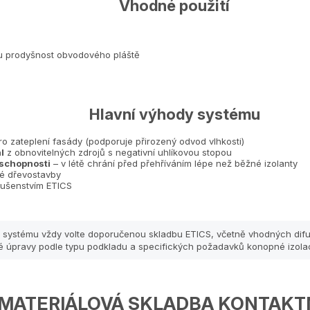
Vhodné použití
u prodyšnost obvodového pláště
Hlavní výhody systému
o zateplení fasády (podporuje přirozený odvod vlhkosti)
l
z obnovitelných zdrojů s negativní uhlíkovou stopou
 schopnosti
– v létě chrání před přehříváním lépe než běžné izolanty
né dřevostavby
lušenstvím ETICS
 systému vždy volte doporučenou skladbu ETICS, včetně vhodných difu
vé úpravy podle typu podkladu a specifických požadavků konopné izola
MATERIÁLOVÁ SKLADBA KONTAKT