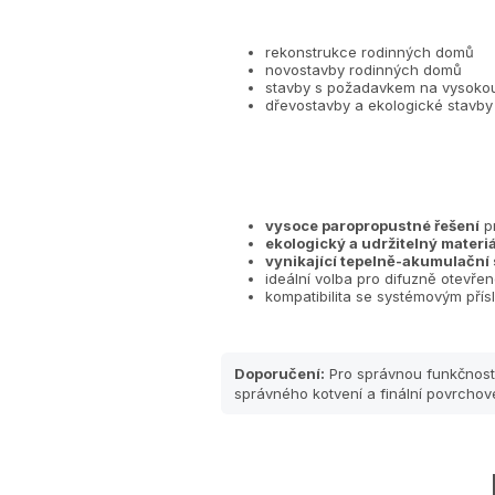
rekonstrukce rodinných domů
novostavby rodinných domů
stavby s požadavkem na vysoko
dřevostavby a ekologické stavby
vysoce paropropustné řešení
pr
ekologický a udržitelný materiá
vynikající tepelně-akumulační
ideální volba pro difuzně otevře
kompatibilita se systémovým přís
Doporučení:
Pro správnou funkčnost
správného kotvení a finální povrcho