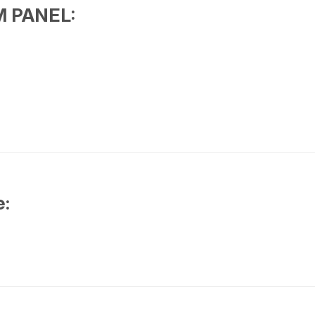
 PANEL:
e: