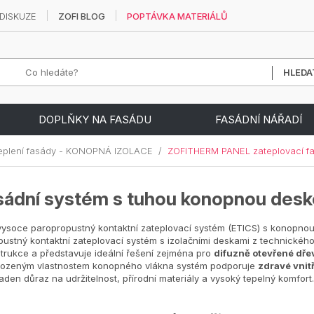
DISKUZE
ZOFI BLOG
POPTÁVKA MATERIÁLŮ
DOPLŇKY NA FASÁDU
FASÁDNÍ NÁŘADÍ
eplení fasády - KONOPNÁ IZOLACE
/
ZOFITHERM PANEL zateplovací fa
ádní systém s tuhou konopnou des
ysoce paropropustný kontaktní zateplovací systém (ETICS) s konopno
ustný kontaktní zateplovací systém s izolačními deskami z technickéh
trukce a představuje ideální řešení zejména pro
difuzně otevřené dře
irozeným vlastnostem konopného vlákna systém podporuje
zdravé vnitř
aden důraz na udržitelnost, přírodní materiály a vysoký tepelný komfort.