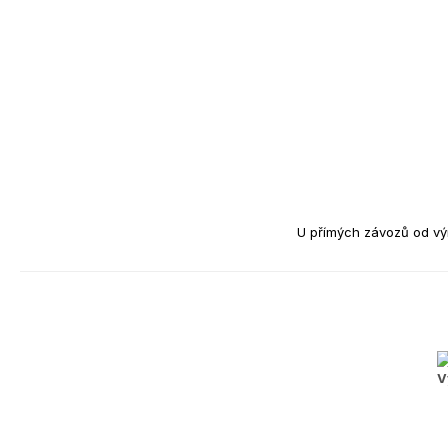
U přímých závozů od vý
V