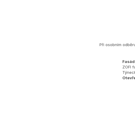
Při osobním odběr
Fasád
ZOFI fa
Týneck
Otevř