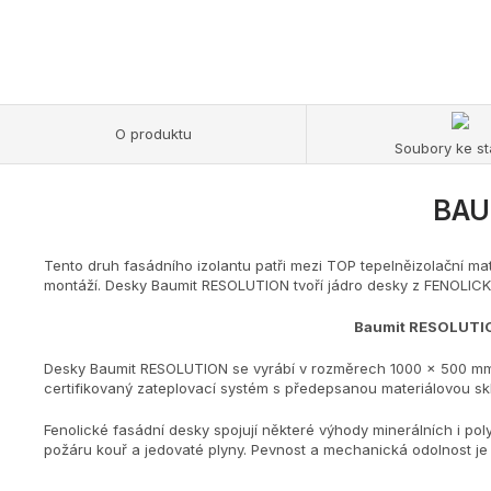
O produktu
Soubory ke st
BAUM
Tento druh fasádního izolantu patři mezi TOP tepelněizolační mat
montáží. Desky Baumit RESOLUTION tvoří jádro desky z FENOLICKÉ
Baumit RESOLUTION
Desky Baumit RESOLUTION se vyrábí v rozměrech 1000 x 500 mm a
certifikovaný zateplovací systém s předepsanou materiálovou s
Fenolické fasádní desky spojují některé výhody minerálních i poly
požáru kouř a jedovaté plyny. Pevnost a mechanická odolnost je 