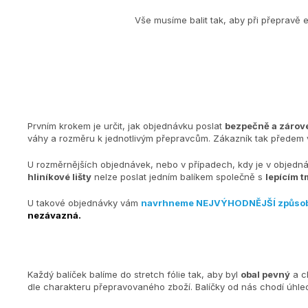
Vše musíme balit tak, aby při přepravě 
Prvním krokem je určit, jak objednávku poslat
bezpečně a zárove
váhy a rozměru k jednotlivým přepravcům. Zákazník tak předem v
U rozměrnějších objednávek, nebo v případech, kdy je v objedn
hliníkové lišty
nelze poslat jedním balíkem společně s
lepícím t
U takové objednávky vám
navrhneme NEJVÝHODNĚJŠÍ způso
nezávazná.
Každý balíček balíme do stretch fólie tak, aby byl
obal pevný
a c
dle charakteru přepravovaného zboží. Balíčky od nás chodí úh