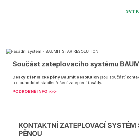
SVT K
Součást zateplovacího systému BAU
Desky z fenolické pěny Baumit Resolution
jsou součástí konta
a dlouhodobě stabilní řešení zateplení fasády.
PODROBNÉ INFO >>>
KONTAKTNÍ ZATEPLOVACÍ SYSTÉM 
PĚNOU