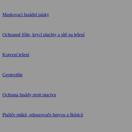
Maskovací fasádní pásky
Ochranné fólie, krycí plachty a sítě na lešení
Kotvení lešení
Geotextilie
Ochrana fasády proti ptactvu
Plašiče ptáků, odpuzovače hmyzu a škůdců