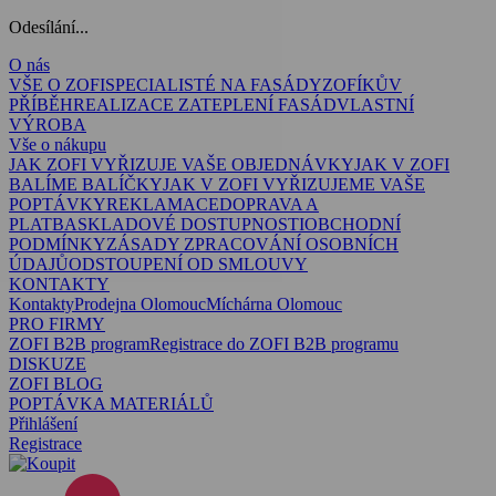
Odesílání...
O nás
VŠE O ZOFI
SPECIALISTÉ NA FASÁDY
ZOFÍKŮV
PŘÍBĚH
REALIZACE ZATEPLENÍ FASÁD
VLASTNÍ
VÝROBA
Vše o nákupu
JAK ZOFI VYŘIZUJE VAŠE OBJEDNÁVKY
JAK V ZOFI
BALÍME BALÍČKY
JAK V ZOFI VYŘIZUJEME VAŠE
POPTÁVKY
REKLAMACE
DOPRAVA A
PLATBA
SKLADOVÉ DOSTUPNOSTI
OBCHODNÍ
PODMÍNKY
ZÁSADY ZPRACOVÁNÍ OSOBNÍCH
ÚDAJŮ
ODSTOUPENÍ OD SMLOUVY
KONTAKTY
Kontakty
Prodejna Olomouc
Míchárna Olomouc
PRO FIRMY
ZOFI B2B program
Registrace do ZOFI B2B programu
DISKUZE
ZOFI BLOG
POPTÁVKA MATERIÁLŮ
Přihlášení
Registrace