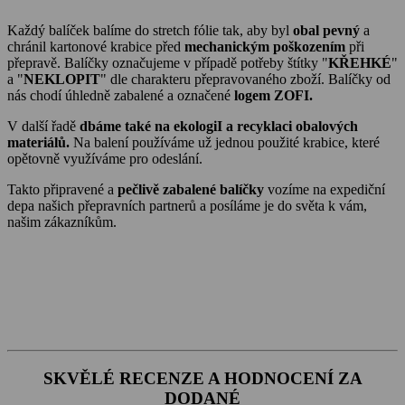
Každý balíček balíme do stretch fólie tak, aby byl
obal pevný
a
chránil kartonové krabice před
mechanickým poškozením
při
přepravě. Balíčky označujeme v případě potřeby štítky "
KŘEHKÉ
"
a "
NEKLOPIT
" dle charakteru přepravovaného zboží. Balíčky od
nás chodí úhledně zabalené a označené
logem ZOFI.
V další řadě
dbáme také na ekologiI a recyklaci obalových
materiálů.
Na balení používáme už jednou použité krabice, které
opětovně využíváme pro odeslání.
Takto připravené a
pečlivě zabalené balíčky
vozíme na expediční
depa našich přepravních partnerů a posíláme je do světa k vám,
našim zákazníkům.
SKVĚLÉ RECENZE A HODNOCENÍ ZA
DODANÉ