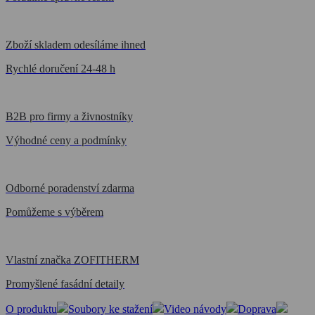
Zboží skladem odesíláme ihned
Rychlé doručení 24-48 h
B2B pro firmy a živnostníky
Výhodné ceny a podmínky
Odborné poradenství zdarma
Pomůžeme s výběrem
Vlastní značka ZOFITHERM
Promyšlené fasádní detaily
O produktu
Soubory ke stažení
Video návody
Doprava