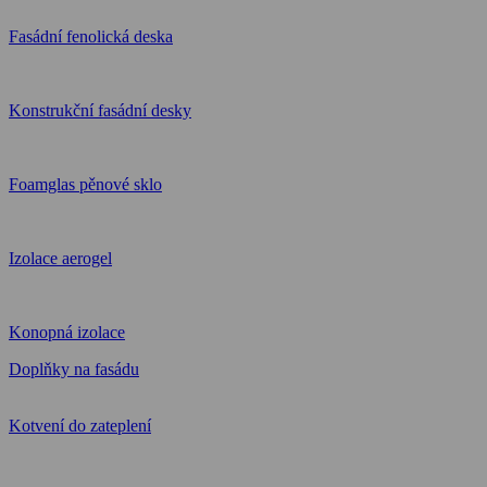
Fasádní fenolická deska
Konstrukční fasádní desky
Foamglas pěnové sklo
Izolace aerogel
Konopná izolace
Doplňky na fasádu
Kotvení do zateplení