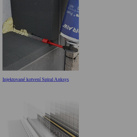
Injektované kotvení Spiral Anksys