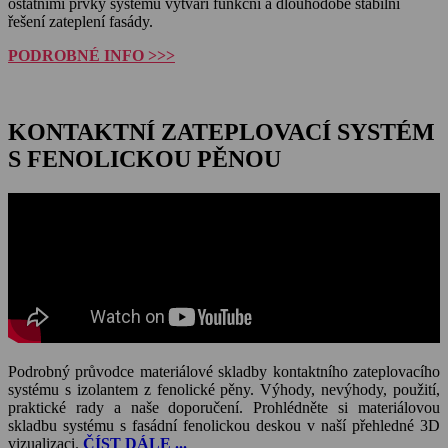
ostatními prvky systému vytváří funkční a dlouhodobě stabilní
řešení zateplení fasády.
PODROBNÉ INFO >>>
KONTAKTNÍ ZATEPLOVACÍ SYSTÉM
S FENOLICKOU PĚNOU
Podrobný průvodce materiálové skladby kontaktního zateplovacího
systému s izolantem z fenolické pěny. Výhody, nevýhody, použití,
praktické rady a naše doporučení. Prohlédněte si materiálovou
skladbu systému s fasádní fenolickou deskou v naší přehledné 3D
vizualizaci.
ČÍST DÁLE ...