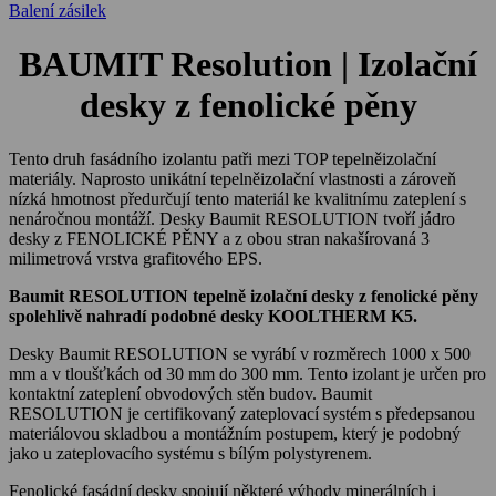
Balení zásilek
BAUMIT Resolution | Izolační
desky z fenolické pěny
Tento druh fasádního izolantu patři mezi TOP tepelněizolační
materiály. Naprosto unikátní tepelněizolační vlastnosti a zároveň
nízká hmotnost předurčují tento materiál ke kvalitnímu zateplení s
nenáročnou montáží. Desky Baumit RESOLUTION tvoří jádro
desky z FENOLICKÉ PĚNY a z obou stran nakašírovaná 3
milimetrová vrstva grafitového EPS.
Baumit RESOLUTION tepelně izolační desky z fenolické pěny
spolehlivě nahradí podobné desky KOOLTHERM K5.
Desky Baumit RESOLUTION se vyrábí v rozměrech 1000 x 500
mm a v tloušťkách od 30 mm do 300 mm. Tento izolant je určen pro
kontaktní zateplení obvodových stěn budov. Baumit
RESOLUTION je certifikovaný zateplovací systém s předepsanou
materiálovou skladbou a montážním postupem, který je podobný
jako u zateplovacího systému s bílým polystyrenem.
Fenolické fasádní desky spojují některé výhody minerálních i