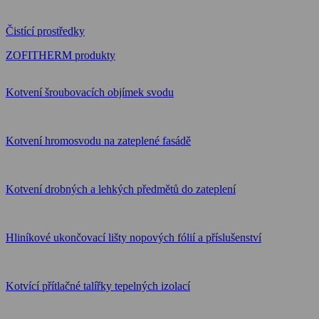
Čistící prostředky
ZOFITHERM produkty
Kotvení šroubovacích objímek svodu
Kotvení hromosvodu na zateplené fasádě
Kotvení drobných a lehkých předmětů do zateplení
Hliníkové ukončovací lišty nopových fólií a příslušenství
Kotvící přítlačné talířky tepelných izolací