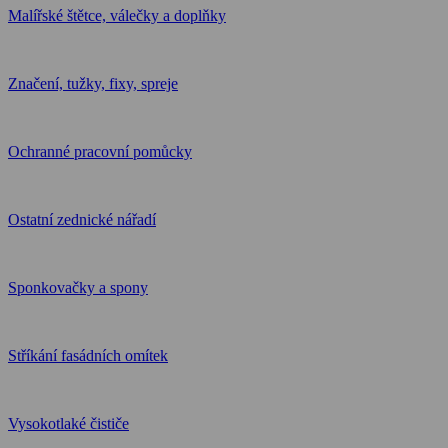
Malířské štětce, válečky a doplňky
Značení, tužky, fixy, spreje
Ochranné pracovní pomůcky
Ostatní zednické nářadí
Sponkovačky a spony
Stříkání fasádních omítek
Vysokotlaké čističe