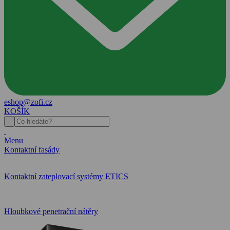
eshop@zofi.cz
KOŠÍK
Menu
Kontaktní fasády
Kontaktní zateplovací systémy ETICS
Hloubkové penetrační nátěry