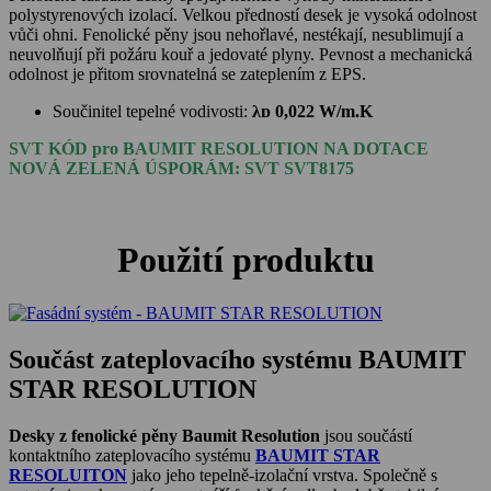
polystyrenových izolací. Velkou předností desek je vysoká odolnost
vůči ohni. Fenolické pěny jsou nehořlavé, nestékají, nesublimují a
neuvolňují při požáru kouř a jedovaté plyny. Pevnost a mechanická
odolnost je přitom srovnatelná se zateplením z EPS.
Součinitel tepelné vodivosti:
λᴅ 0,022 W/m.K
SVT KÓD pro BAUMIT RESOLUTION NA DOTACE
NOVÁ ZELENÁ ÚSPORÁM: SVT SVT8175
Použití produktu
Součást zateplovacího systému BAUMIT
STAR RESOLUTION
Desky z fenolické pěny Baumit Resolution
jsou součástí
kontaktního zateplovacího systému
BAUMIT STAR
RESOLUITON
jako jeho tepelně-izolační vrstva. Společně s