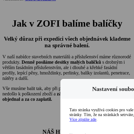
Jak v ZOFI balíme balíčky
Velký důraz při expedici všech objednávek klademe
na správné balení.
V naší nabídce stavebních materiálů a příslušenství máme různorodé
produkty.
Denně posíláme desítky malých balíčků
s drobným i
větším fasádním příslušenstvím, ale i dlouhé a křehké fasádní
profily, lepící pěny, hmoždinky, perlinky, balíky izolantů, penetrace,
nátěry a další.
Nastavení soubo
Vše musíme balit tak, aby při přepravě externí přepravní společností
nedošlo k poškození zboží a
zákazník dostal v pořádku to, co si
objednal a za co zaplatil.
Tato stránka využívá cookies pro vaš
stránky. Tím, že na stránkách setrváte
Více zjistíte zde
.
NÁŠ HLAVNÍ CÍL: