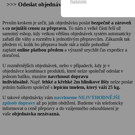
Nastavení
>>> Odeslat objednávku rychle, bezpečně a levně
<<<
Prvním krokem je určit, jak objednávku poslat
bezpečně a zároveň
s co nejnižší cenou za přepravu.
To nám z velké části řeší už
samotný eshop, kdy velkou většinu objednávek systém automaticky
zařadí dle váhy a rozměru k jednotlivým přepravcům. Zákazník tak
předem ví, kolik ho přeprava bude stát a může pohodlně
zaplatit
online platbou předem
a výrazně urychlit čas expedice a
doručení.
U rozměrnějších objednávek, nebo v případech, kdy je v
objednávce kombinace produktů, které nelze společně odeslat v
jednom balíku, musíme
navrhnout dopravu
individuálně.
Např.
lehké a křehké 2m hliníkové lišty
nelze poslat
jedním balíkem společně s
lepícím tmelem, který váží 25 kg.
U takové objednávky vám
navrhneme NEJVÝHODNĚJŠÍ
způsob dopravy
až po jejím obdržení. Budeme vás telefonicky
informovat o ceně přepravy a do vzájemného odsouhlasení je
vaše
objednávka nezávazná.