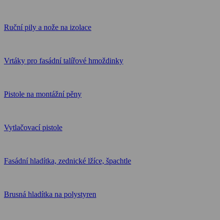
Ruční pily a nože na izolace
Vrtáky pro fasádní talířové hmoždinky
Pistole na montážní pěny
Vytlačovací pistole
Fasádní hladítka, zednické lžíce, špachtle
Brusná hladítka na polystyren