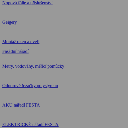
Nopová fólie a příslušenství
Geigery
Montáž oken a dveří
Fasádní nářadí
Metry, vodováhy, měřící pomůcky
Odporové řezačky polystyrenu
AKU nářadí FESTA
ELEKTRICKÉ nářadí FESTA