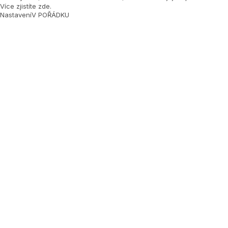
Více zjistíte zde
.
Nastavení
V POŘÁDKU