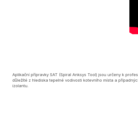
Aplikační přípravky SAT (Spiral Anksys Tool) jsou určeny k prof
důležíté z hlediska tepelné vodivosti kotevního místa a případn
izolantu.