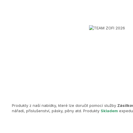
Produkty z naší nabídky, které lze doručit pomocí služby
Zásilko
nářadí, příslušenství, pásky, pěny atd. Produkty
Skladem
expeduj