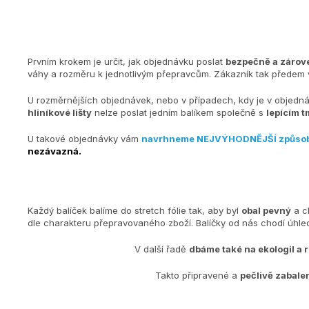
Prvním krokem je určit, jak objednávku poslat
bezpečně a zárove
váhy a rozměru k jednotlivým přepravcům. Zákazník tak předem v
U rozměrnějších objednávek, nebo v případech, kdy je v objedn
hliníkové lišty
nelze poslat jedním balíkem společně s
lepícím t
U takové objednávky vám
navrhneme NEJVÝHODNĚJŠÍ způso
nezávazná.
Každý balíček balíme do stretch fólie tak, aby byl
obal pevný
a c
dle charakteru přepravovaného zboží. Balíčky od nás chodí úh
V další řadě
dbáme také na ekologiI a 
Takto připravené a
pečlivě zabale