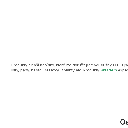
Produkty z naší nabídky, které lze doručit pomocí služby
FOFR
js
lišty, pěny, nářadí, řezačky, izolanty atd. Produkty
Skladem
exped
O