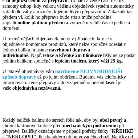
s co nejnižší cenou za přepravu.
To nám z velké části řeší už
samotný eshop, kdy velkou většinu objednávek systém automaticky
zařadí dle váhy a rozměru k jednotlivým přepravcům. Zákazník tak
předem ví, kolik ho přeprava bude stát a může pohodlně
zaplatit
online platbou předem
a výrazně urychlit čas expedice a
doručení.
U rozměrnějších objednávek, nebo v případech, kdy je v
objednávce kombinace produktů, které nelze společně odeslat v
jednom balíku, musíme
navrhnout dopravu
individuálně.
Např.
lehké a křehké 2m hliníkové lišty
nelze poslat
jedním balíkem společně s
lepícím tmelem, který váží 25 kg.
U takové objednávky vám
navrhneme NEJVÝHODNĚJŠÍ
způsob dopravy
až po jejím obdržení. Budeme vás telefonicky
informovat o ceně přepravy a do vzájemného odsouhlasení je
vaše
objednávka nezávazná.
Každý balíček balíme do stretch fólie tak, aby byl
obal pevný
a
chránil kartonové krabice před
mechanickým poškozením
při
přepravě. Balíčky označujeme v případě potřeby štítky "
KŘEHKÉ
"
a "
NEKLOPIT
" dle charakteru přepravovaného zboží. Balíčky od