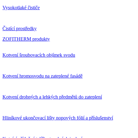
Vysokotlaké čističe
Čistící prostředky
ZOFITHERM produkty
Kotvení šroubovacích objímek svodu
Kotvení hromosvodu na zateplené fasádě
Kotvení drobných a lehkých předmětů do zateplení
Hliníkové ukončovací lišty nopových fólií a příslušenství