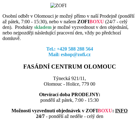
Osobní odběr v Olomouci je možný přímo v naší Prodejně (pondělí
až pátek, 7:00 - 15:30), nebo v našem
ZOFI
BOXU
(
24/7 - celý
den). Produkty
skladem
je možné vyzvednout v den objednání,
nebo nejpozději následující pracovní den, vždy po předchozí
domluvě.
Tel.: +420 588 288 564
Mail: eshop@zofi.cz
FASÁDNÍ CENTRUM OLOMOUC
Týnecká 921/11,
Olomouc - Holice, 779 00
Otevírací doba PRODEJNY:
pondělí až pátek, 7:00 - 15:30
Možnosti vyzvednutí objednávek v
ZOFI
BOXU
:
INFO
24/7
- pondělí až neděle - celý den