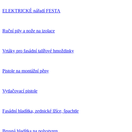
ELEKTRICKÉ nářadí FESTA
Ruční pily a nože na izolace
Vrtáky pro fasádní talířové hmoždinky
Pistole na montážní pěny
Vytlačovací pistole
Fasádní hladítka, zednické lžíce, špachtle
Brusná hladítka na polystyren