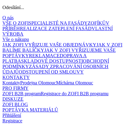
Odesílání...
O nás
VŠE O ZOFI
SPECIALISTÉ NA FASÁDY
ZOFÍKŮV
PŘÍBĚH
REALIZACE ZATEPLENÍ FASÁD
VLASTNÍ
VÝROBA
Vše o nákupu
JAK ZOFI VYŘIZUJE VAŠE OBJEDNÁVKY
JAK V ZOFI
BALÍME BALÍČKY
JAK V ZOFI VYŘIZUJEME VAŠE
POPTÁVKY
REKLAMACE
DOPRAVA A
PLATBA
SKLADOVÉ DOSTUPNOSTI
OBCHODNÍ
PODMÍNKY
ZÁSADY ZPRACOVÁNÍ OSOBNÍCH
ÚDAJŮ
ODSTOUPENÍ OD SMLOUVY
KONTAKTY
Kontakty
Prodejna Olomouc
Míchárna Olomouc
PRO FIRMY
ZOFI B2B program
Registrace do ZOFI B2B programu
DISKUZE
ZOFI BLOG
POPTÁVKA MATERIÁLŮ
Přihlášení
Registrace