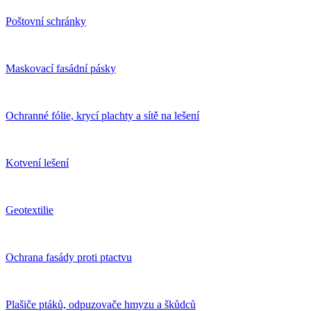
Poštovní schránky
Maskovací fasádní pásky
Ochranné fólie, krycí plachty a sítě na lešení
Kotvení lešení
Geotextilie
Ochrana fasády proti ptactvu
Plašiče ptáků, odpuzovače hmyzu a škůdců