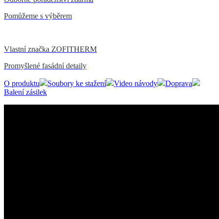
Pomůžeme s výběrem
Vlastní značka ZOFITHERM
Promyšlené fasádní detaily
O produktu
Soubory ke stažení
Video návody
Doprava
Balení zásilek