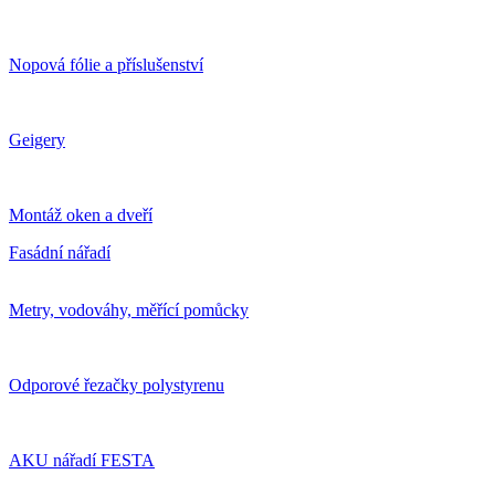
Nopová fólie a příslušenství
Geigery
Montáž oken a dveří
Fasádní nářadí
Metry, vodováhy, měřící pomůcky
Odporové řezačky polystyrenu
AKU nářadí FESTA