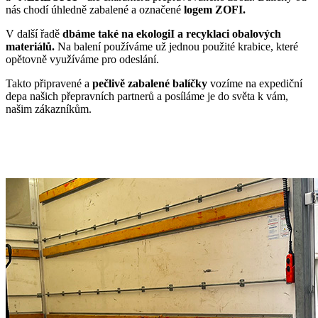
nás chodí úhledně zabalené a označené
logem ZOFI.
V další řadě
dbáme také na ekologiI a recyklaci obalových
materiálů.
Na balení používáme už jednou použité krabice, které
opětovně využíváme pro odeslání.
Takto připravené a
pečlivě zabalené balíčky
vozíme na expediční
depa našich přepravních partnerů a posíláme je do světa k vám,
našim zákazníkům.