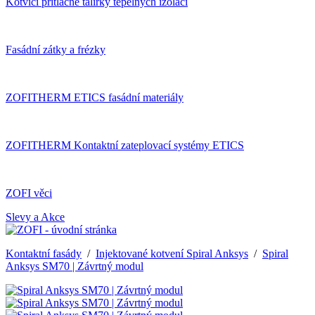
Kotvící přítlačné talířky tepelných izolací
Fasádní zátky a frézky
ZOFITHERM ETICS fasádní materiály
ZOFITHERM Kontaktní zateplovací systémy ETICS
ZOFI věci
Slevy a Akce
Kontaktní fasády
/
Injektované kotvení Spiral Anksys
/
Spiral
Anksys SM70 | Závrtný modul