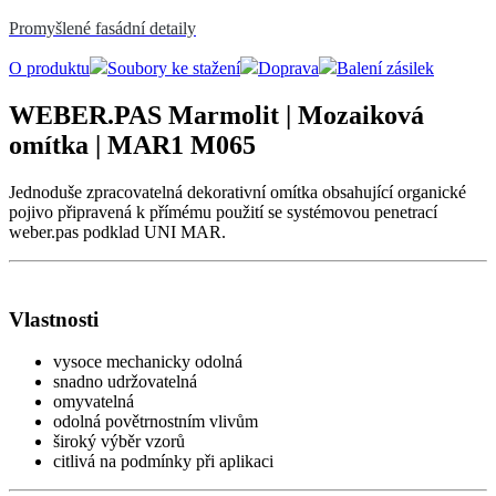
Promyšlené fasádní detaily
O produktu
Soubory ke stažení
Doprava
Balení zásilek
WEBER.PAS Marmolit | Mozaiková
omítka | MAR1 M065
Jednoduše zpracovatelná dekorativní omítka obsahující organické
pojivo připravená k přímému použití se systémovou penetrací
weber.pas podklad UNI MAR.
Vlastnosti
vysoce mechanicky odolná
snadno udržovatelná
omyvatelná
odolná povětrnostním vlivům
široký výběr vzorů
citlivá na podmínky při aplikaci