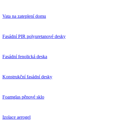
Vata na zateplení domu
Fasádní PIR polyuretanové desky
Fasádní fenolická deska
Konstrukční fasádní desky
Foamglas pěnové sklo
Izolace aerogel