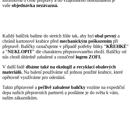
informovat o ceně přepravy a do vzájemného odsouhlasení je
vaše
objednávka nezávazná.
Každý balíček balíme do stretch fólie tak, aby byl
obal pevný
a
chránil kartonové krabice před
mechanickým poškozením
při
přepravě. Balíčky označujeme v případě potřeby štítky "
KŘEHKÉ
"
a "
NEKLOPIT
" dle charakteru přepravovaného zboží. Balíčky od
nás chodí úhledně zabalené a označené
logem ZOFI.
V další řadě
dbáme také na ekologiI a recyklaci obalových
materiálů.
Na balení používáme už jednou použité krabice, které
opětovně využíváme pro odeslání.
Takto připravené a
pečlivě zabalené balíčky
vozíme na expediční
depa našich přepravních partnerů a posíláme je do světa k vám,
našim zákazníkům.