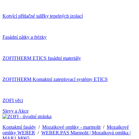
Kotvící přítlačné talířky tepelných izolací
Fasádní zátky a frézky
ZOFITHERM ETICS fasádní materiály
ZOFITHERM Kontaktní zateplovací systémy ETICS
ZOFI věci
Slevy a Akce
Kontaktní fasády
/
Mozaikové omítky - marmolit
/
Mozaikové
omítky WEBER
/
WEBER.PAS Marmolit | Mozaiková omítka |
MAR1 M065