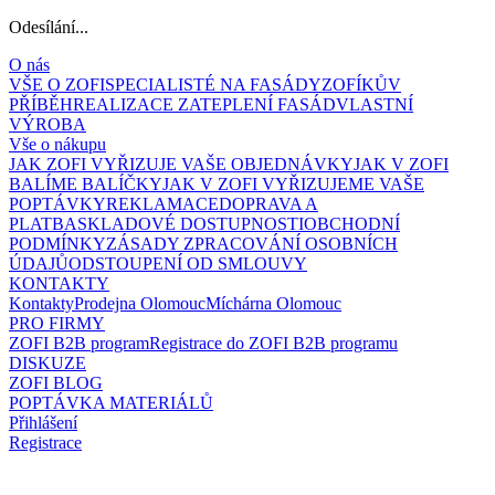
Odesílání...
O nás
VŠE O ZOFI
SPECIALISTÉ NA FASÁDY
ZOFÍKŮV
PŘÍBĚH
REALIZACE ZATEPLENÍ FASÁD
VLASTNÍ
VÝROBA
Vše o nákupu
JAK ZOFI VYŘIZUJE VAŠE OBJEDNÁVKY
JAK V ZOFI
BALÍME BALÍČKY
JAK V ZOFI VYŘIZUJEME VAŠE
POPTÁVKY
REKLAMACE
DOPRAVA A
PLATBA
SKLADOVÉ DOSTUPNOSTI
OBCHODNÍ
PODMÍNKY
ZÁSADY ZPRACOVÁNÍ OSOBNÍCH
ÚDAJŮ
ODSTOUPENÍ OD SMLOUVY
KONTAKTY
Kontakty
Prodejna Olomouc
Míchárna Olomouc
PRO FIRMY
ZOFI B2B program
Registrace do ZOFI B2B programu
DISKUZE
ZOFI BLOG
POPTÁVKA MATERIÁLŮ
Přihlášení
Registrace