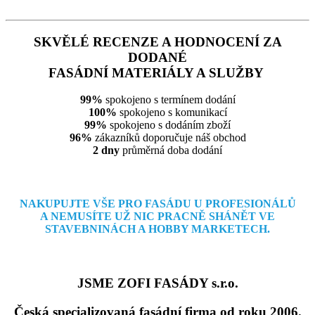
SKVĚLÉ RECENZE A HODNOCENÍ ZA
DODANÉ
FASÁDNÍ MATERIÁLY A SLUŽBY
99%
spokojeno s termínem dodání
100%
spokojeno s komunikací
99%
spokojeno s dodáním zboží
96%
zákazníků doporučuje náš obchod
2 dny
průměrná doba dodání
NAKUPUJTE VŠE PRO FASÁDU U PROFESIONÁLŮ
A NEMUSÍTE
UŽ NIC PRACNĚ SHÁNĚT VE
STAVEBNINÁCH A HOBBY MARKETECH.
JSME ZOFI FASÁDY s.r.o.
Česká specializovaná fasádní firma od roku 2006.