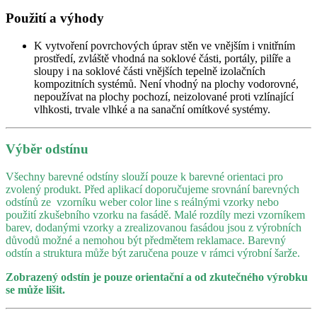
Použití a výhody
K vytvoření povrchových úprav stěn ve vnějším i vnitřním
prostředí, zvláště vhodná na soklové části, portály, pilíře a
sloupy i na soklové části vnějších tepelně izolačních
kompozitních systémů. Není vhodný na plochy vodorovné,
nepoužívat na plochy pochozí, neizolované proti vzlínající
vlhkosti, trvale vlhké a na sanační omítkové systémy.
Výběr odstínu
Všechny barevné odstíny slouží pouze k barevné orientaci pro
zvolený produkt. Před aplikací doporučujeme srovnání barevných
odstínů ze vzorníku weber color line s reálnými vzorky nebo
použití zkušebního vzorku na fasádě. Malé rozdíly mezi vzorníkem
barev, dodanými vzorky a zrealizovanou fasádou jsou z výrobních
důvodů možné a nemohou být předmětem reklamace. Barevný
odstín a struktura může být zaručena pouze v rámci výrobní šarže.
Zobrazený odstín je pouze orientační a od zkutečného výrobku
se může lišit.