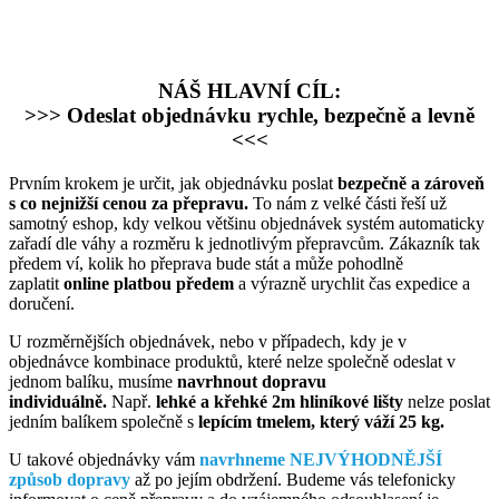
NÁŠ HLAVNÍ CÍL:
>>> Odeslat objednávku rychle, bezpečně a levně
<<<
Prvním krokem je určit, jak objednávku poslat
bezpečně a zároveň
s co nejnižší cenou za přepravu.
To nám z velké části řeší už
samotný eshop, kdy velkou většinu objednávek systém automaticky
zařadí dle váhy a rozměru k jednotlivým přepravcům. Zákazník tak
předem ví, kolik ho přeprava bude stát a může pohodlně
zaplatit
online platbou předem
a výrazně urychlit čas expedice a
doručení.
U rozměrnějších objednávek, nebo v případech, kdy je v
objednávce kombinace produktů, které nelze společně odeslat v
jednom balíku, musíme
navrhnout dopravu
individuálně.
Např.
lehké a křehké 2m hliníkové lišty
nelze poslat
jedním balíkem společně s
lepícím tmelem, který váží 25 kg.
U takové objednávky vám
navrhneme NEJVÝHODNĚJŠÍ
způsob dopravy
až po jejím obdržení. Budeme vás telefonicky