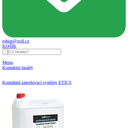
eshop@zofi.cz
KOŠÍK
Menu
Kontaktní fasády
Kontaktní zateplovací systémy ETICS