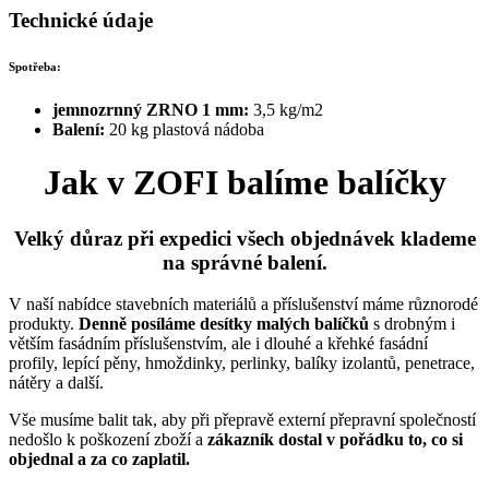
Technické údaje
Spotřeba:
jemnozrnný ZRNO 1 mm:
3,5 kg/m2
Balení:
20 kg plastová nádoba
Jak v ZOFI balíme balíčky
Velký důraz při expedici všech objednávek klademe
na správné balení.
V naší nabídce stavebních materiálů a příslušenství máme různorodé
produkty.
Denně posíláme desítky malých balíčků
s drobným i
větším fasádním příslušenstvím, ale i dlouhé a křehké fasádní
profily, lepící pěny, hmoždinky, perlinky, balíky izolantů, penetrace,
nátěry a další.
Vše musíme balit tak, aby při přepravě externí přepravní společností
nedošlo k poškození zboží a
zákazník dostal v pořádku to, co si
objednal a za co zaplatil.