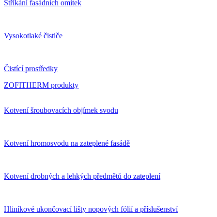
Stříkání fasádních omítek
Vysokotlaké čističe
Čistící prostředky
ZOFITHERM produkty
Kotvení šroubovacích objímek svodu
Kotvení hromosvodu na zateplené fasádě
Kotvení drobných a lehkých předmětů do zateplení
Hliníkové ukončovací lišty nopových fólií a příslušenství