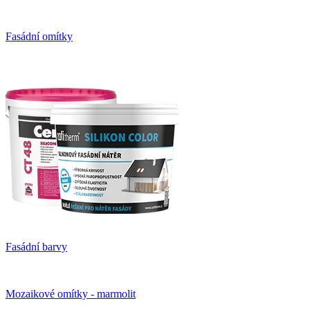
Fasádní omítky
Fasádní barvy
Mozaikové omítky - marmolit