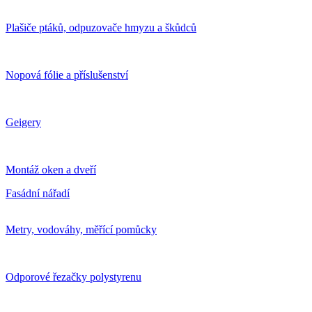
Plašiče ptáků, odpuzovače hmyzu a škůdců
Nopová fólie a příslušenství
Geigery
Montáž oken a dveří
Fasádní nářadí
Metry, vodováhy, měřící pomůcky
Odporové řezačky polystyrenu