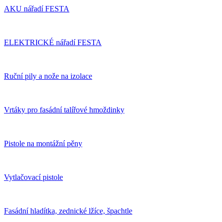
AKU nářadí FESTA
ELEKTRICKÉ nářadí FESTA
Ruční pily a nože na izolace
Vrtáky pro fasádní talířové hmoždinky
Pistole na montážní pěny
Vytlačovací pistole
Fasádní hladítka, zednické lžíce, špachtle