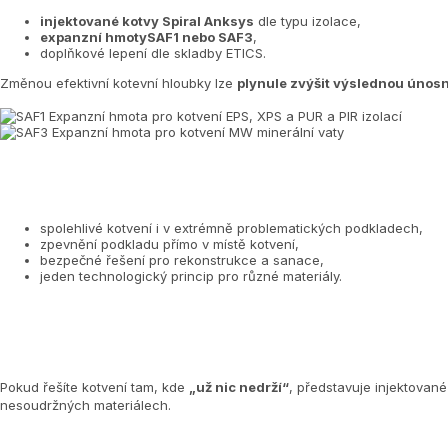
injektované kotvy
Spiral Anksys
dle typu izolace,
expanzní hmoty
SAF1
nebo
SAF3
,
doplňkové lepení dle skladby ETICS.
Změnou efektivní kotevní hloubky lze
plynule zvýšit výslednou únos
spolehlivé kotvení i v extrémně problematických podkladech,
zpevnění podkladu přímo v místě kotvení,
bezpečné řešení pro rekonstrukce a sanace,
jeden technologický princip pro různé materiály.
Pokud řešíte kotvení tam, kde
„už nic nedrží“
, představuje injektované
nesoudržných materiálech.