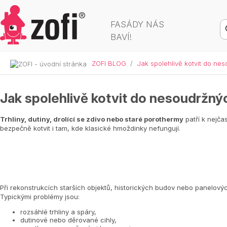
FASÁDY NÁS
BAVÍ!
ZOFI BLOG
/
Jak spolehlivě kotvit do n
Jak spolehlivě kotvit do nesoudržn
Trhliny, dutiny, drolící se zdivo nebo staré porothermy
patří k nejča
bezpečně kotvit i tam, kde klasické hmoždinky nefungují.
Při rekonstrukcích starších objektů, historických budov nebo panelov
Typickými problémy jsou:
rozsáhlé trhliny a spáry,
dutinové nebo děrované cihly,