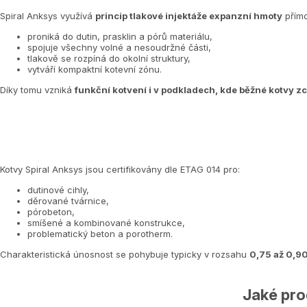
Spiral Anksys využívá
princip tlakové injektáže expanzní hmoty
přímo
proniká do dutin, prasklin a pórů materiálu,
spojuje všechny volné a nesoudržné části,
tlakově se rozpíná do okolní struktury,
vytváří kompaktní kotevní zónu.
Díky tomu vzniká
funkční kotvení i v podkladech, kde běžné kotvy zc
Kotvy Spiral Anksys jsou certifikovány dle ETAG 014 pro:
dutinové cihly,
děrované tvárnice,
pórobeton,
smíšené a kombinované konstrukce,
problematický beton a porotherm.
Charakteristická únosnost se pohybuje typicky v rozsahu
0,75 až 0,9
Jaké pro