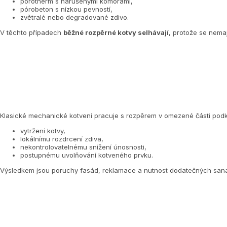
porotherm s narušenými komorami,
pórobeton s nízkou pevností,
zvětralé nebo degradované zdivo.
V těchto případech
běžné rozpěrné kotvy selhávají
, protože se nemají
Klasické mechanické kotvení pracuje s rozpěrem v omezené části podkl
vytržení kotvy,
lokálnímu rozdrcení zdiva,
nekontrolovatelnému snížení únosnosti,
postupnému uvolňování kotveného prvku.
Výsledkem jsou poruchy fasád, reklamace a nutnost dodatečných sana