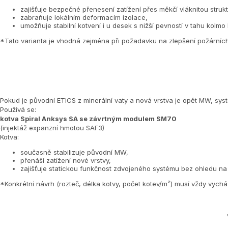
zajišťuje bezpečné přenesení zatížení přes měkčí vláknitou stru
zabraňuje lokálním deformacím izolace,
umožňuje stabilní kotvení i u desek s nižší pevností v tahu kolmo 
*Tato varianta je vhodná zejména při požadavku na zlepšení požárních
Pokud je původní ETICS z minerální vaty a nová vrstva je opět MW, syst
Používá se:
kotva Spiral Anksys SA se závrtným modulem SM70
(injektáž expanzní hmotou SAF3)
Kotva:
současně stabilizuje původní MW,
přenáší zatížení nové vrstvy,
zajišťuje statickou funkčnost zdvojeného systému bez ohledu na
*Konkrétní návrh (rozteč, délka kotvy, počet kotev/m²) musí vždy vychá