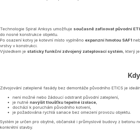
Technologie Spiral Anksys umožňuje
současně zafixovat původní ETI
do nosné konstrukce objektu.
Po osazení kotvy je kotevní místo vyplněno
expanzní hmotou
SAF1
ne
vrstvy v konstrukci.
Výsledkem je
staticky funkční zdvojený zateplovací systém
, který 
Kdy
Zdvojování zateplené fasády bez demontáže původního ETICS je ideáln
není možné nebo žádoucí odstranit původní zateplení,
je nutné
navýšit tloušťku tepelné izolace
,
dochází k poruchám původního kotvení,
je požadována rychlá sanace bez omezení provozu objektu.
Systém je určen pro obytné, občanské i průmyslové budovy z betonu n
konkrétní stavby.