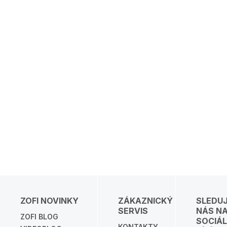
ZOFI NOVINKY
ZÁKAZNICKÝ
SLEDU
SERVIS
NÁS N
ZOFI BLOG
SOCIÁL
KONTAKTY