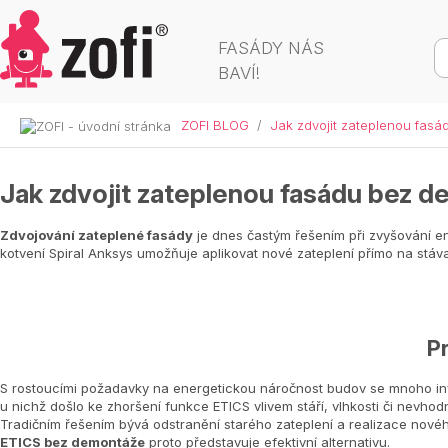
FASÁDY NÁS
BAVÍ!
ZOFI BLOG
/
Jak zdvojit zateplenou fas
Jak zdvojit zateplenou fasádu bez 
Zdvojování zateplené fasády
je dnes častým řešením při zvyšování en
kotvení Spiral Anksys umožňuje aplikovat nové zateplení přímo na stáva
P
S rostoucími požadavky na energetickou náročnost budov se mnoho inves
u nichž došlo ke zhoršení funkce ETICS vlivem stáří, vlhkosti či nevho
Tradičním řešením bývá odstranění starého zateplení a realizace nové
ETICS bez demontáže
proto představuje efektivní alternativu.