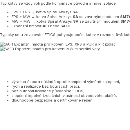
Typ kotvy se vždy volí podle kombinace původní a nové izolace:
EPS + EPS → kotva Spiral Anksys
SA
EPS + MW → kotva Spiral Anksys
SA
se závrtným modulem
SM7
MW + MW → kotva Spiral Anksys
SA
se závrtným modulem
SM7
Expanzní hmoty
SAF1
nebo
SAF3
Typicky se u zdvojování ETICS pohybuje počet kotev v rozmezí
6–8 kot
výrazná úspora nákladů oproti kompletní výměně zateplení,
rychlá realizace bez bouracích prací,
bez nutnosti likvidace původního ETICS,
zlepšení tepelně-izolačních vlastností obvodového pláště,
dlouhodobě bezpečné a certifikované řešení.