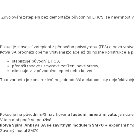
Zdvojování zateplení bez demontáže původního ETICS lze navrhnout ve
Pokud je stávající zateplení z pěnového polystyrenu (EPS) a nová vrstv
Kotva SA prochází oběma vrstvami izolace až do nosné konstrukce a p
stabilizuje původní ETICS,
přenáší tahové i smykové zatížení nové vrstvy,
eliminuje vliv původního lepení nebo kotvení.
Tato varianta je konstrukčně nejjednodušší a ekonomicky nejefektivnějš
Pokud je na původní EPS navrhována
fasádní minerální vata
, je nutn
V tomto případě se používá:
kotva Spiral Anksys SA se závrtným modulem SM70
+ expanzní hmo
Závrtný modul SM70: