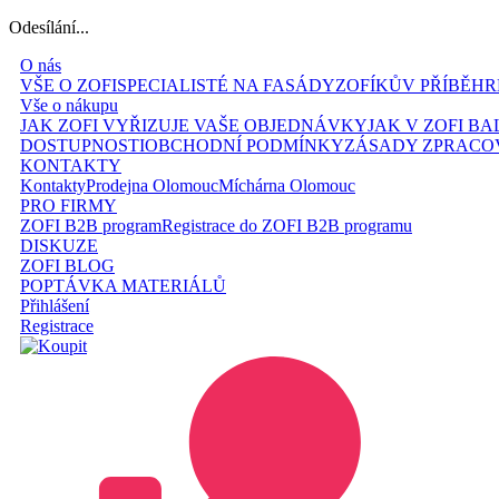
Odesílání...
O nás
VŠE O ZOFI
SPECIALISTÉ NA FASÁDY
ZOFÍKŮV PŘÍBĚH
R
Vše o nákupu
JAK ZOFI VYŘIZUJE VAŠE OBJEDNÁVKY
JAK V ZOFI B
DOSTUPNOSTI
OBCHODNÍ PODMÍNKY
ZÁSADY ZPRACO
KONTAKTY
Kontakty
Prodejna Olomouc
Míchárna Olomouc
PRO FIRMY
ZOFI B2B program
Registrace do ZOFI B2B programu
DISKUZE
ZOFI BLOG
POPTÁVKA MATERIÁLŮ
Přihlášení
Registrace