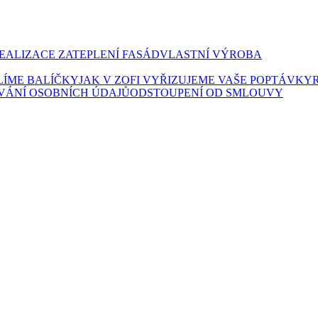
EALIZACE ZATEPLENÍ FASÁD
VLASTNÍ VÝROBA
ALÍME BALÍČKY
JAK V ZOFI VYŘIZUJEME VAŠE POPTÁVKY
VÁNÍ OSOBNÍCH ÚDAJŮ
ODSTOUPENÍ OD SMLOUVY