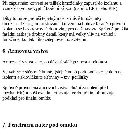
Při zápustném kotvení se talířek hmoždinky zapustí do izolantu a
vzniklý otvor se vyplní fasádní zátkou (např. z EPS nebo PIR).
Díky tomu se přeruší tepelný most v místě hmoždinky,
omezí se riziko „prokreslování“ kotvení na hotové fasádě a povrch
izolantu se hezky srovná do roviny pro další vrstvy. Správně použitá
fasádní zátka je drobný detail, který má velký vliv na vzhled i
funkčnost kontaktního zateplovacího systému.
6. Armovací vrstva
Armovací vrstva je to, co dává fasádě pevnost a odolnost.
Vytváří se z stěrkové hmoty (stejné nebo podobné jako lepidlo na
izolant) a sklovláknité síťoviny – tzv.
perlinky
.
Správně provedená armovací vrstva chrání zateplení před
mechanickým poškozením, omezuje tvorbu trhlin, připravuje
podklad pro finální omítku.
7. Penetrační nátěr pod omítku