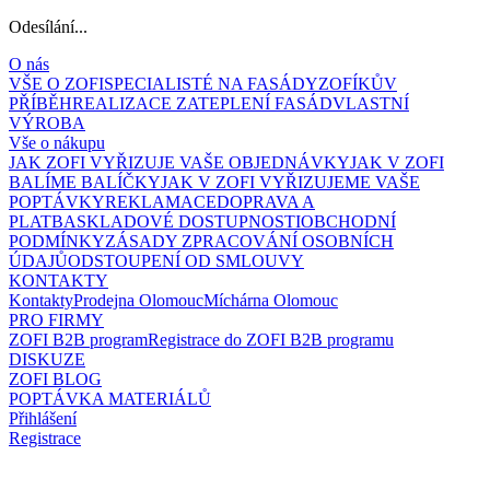
Odesílání...
O nás
VŠE O ZOFI
SPECIALISTÉ NA FASÁDY
ZOFÍKŮV
PŘÍBĚH
REALIZACE ZATEPLENÍ FASÁD
VLASTNÍ
VÝROBA
Vše o nákupu
JAK ZOFI VYŘIZUJE VAŠE OBJEDNÁVKY
JAK V ZOFI
BALÍME BALÍČKY
JAK V ZOFI VYŘIZUJEME VAŠE
POPTÁVKY
REKLAMACE
DOPRAVA A
PLATBA
SKLADOVÉ DOSTUPNOSTI
OBCHODNÍ
PODMÍNKY
ZÁSADY ZPRACOVÁNÍ OSOBNÍCH
ÚDAJŮ
ODSTOUPENÍ OD SMLOUVY
KONTAKTY
Kontakty
Prodejna Olomouc
Míchárna Olomouc
PRO FIRMY
ZOFI B2B program
Registrace do ZOFI B2B programu
DISKUZE
ZOFI BLOG
POPTÁVKA MATERIÁLŮ
Přihlášení
Registrace