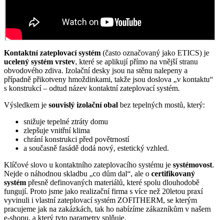
Kontaktní zateplovací systém
(často označovaný jako ETICS) je
ucelený systém vrstev
, které se aplikují přímo na vnější stranu
obvodového zdiva. Izolační desky jsou na stěnu nalepeny a
případně přikotveny hmoždinkami, takže jsou doslova „v kontaktu“
s konstrukcí – odtud název kontaktní zateplovací systém.
Výsledkem je
souvislý izolační obal
bez tepelných mostů, který:
snižuje tepelné ztráty domu
zlepšuje vnitřní klima
chrání konstrukci před povětrností
a současně fasádě dodá nový, estetický vzhled.
Klíčové slovo u kontaktního zateplovacího systému je
systémovost
.
Nejde o náhodnou skladbu „co dům dal“, ale o
certifikovaný
systém
přesně definovaných materiálů, které spolu dlouhodobě
fungují. Proto jsme jako realizační firma s více než 20letou praxí
vyvinuli i vlastní zateplovací systém ZOFITHERM, se kterým
pracujeme jak na zakázkách, tak ho nabízíme zákazníkům v našem
e-shopu, a který tyto parametry splňuje.