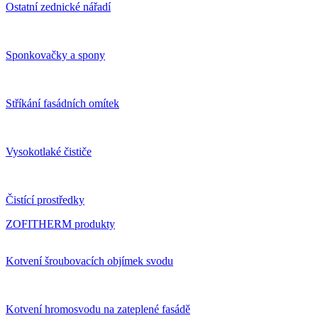
Ostatní zednické nářadí
Sponkovačky a spony
Stříkání fasádních omítek
Vysokotlaké čističe
Čistící prostředky
ZOFITHERM produkty
Kotvení šroubovacích objímek svodu
Kotvení hromosvodu na zateplené fasádě