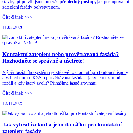
stavby, připravili jsme pro vás
přehledný postup,
jak postupovat při
zateplení fasády polystyrenem.
Číst článek >>>
11.02.2026
Kontaktní zateplení nebo provětrávaná fasáda?
Rozhodněte se správně a ušetřete!
Výběr fasádního systému je klíčové rozhodnutí pro budoucí úspory
a vzhled domu. KZS a provětrávaná fasáda – jaký je mezi nimi
rozdíl a kdy který zvolit? Přinášíme jasné srovnání.
Číst článek >>>
12.11.2025
Jak vybrat izolant a jeho tloušťku pro kontaktní
zateplení fasády