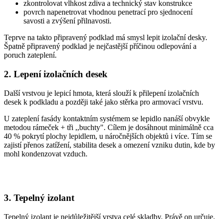
zkontrolovat vlhkost zdiva a technický stav konstrukce
povrch napenetrovat vhodnou penetrací pro sjednocení
savosti a zvýšení přilnavosti.
Teprve na takto připravený podklad má smysl lepit izolační desky.
Špatně připravený podklad je nejčastější příčinou odlepování a
poruch zateplení.
2. Lepení izolačních desek
Další vrstvou je lepicí hmota, která slouží k přilepení izolačních
desek k podkladu a později také jako stěrka pro armovací vrstvu.
U zateplení fasády kontaktním systémem se lepidlo nanáší obvykle
metodou rámeček + tři ,,buchty". Cílem je dosáhnout minimálně cca
40 % pokrytí plochy lepidlem, u náročnějších objektů i více. Tím se
zajistí přenos zatížení, stabilita desek a omezení vzniku dutin, kde by
mohl kondenzovat vzduch.
3. Tepelný izolant
Tepelný izolant je nejdůležitější vrstva celé skladby. Právě on určuje,