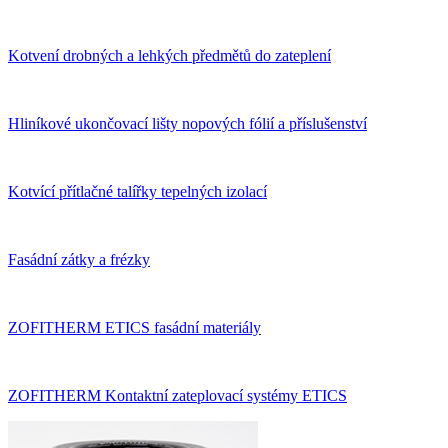
Kotvení drobných a lehkých předmětů do zateplení
Hliníkové ukončovací lišty nopových fólií a příslušenství
Kotvící přítlačné talířky tepelných izolací
Fasádní zátky a frézky
ZOFITHERM ETICS fasádní materiály
ZOFITHERM Kontaktní zateplovací systémy ETICS