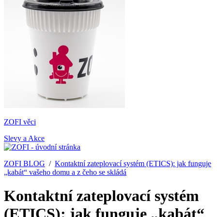
ZOFI věci
Slevy a Akce
ZOFI BLOG
/
Kontaktní zateplovací systém (ETICS): jak funguje
„kabát“ vašeho domu a z čeho se skládá
Kontaktní zateplovací systém
(ETICS): jak funguje „kabát“