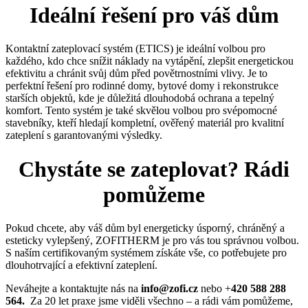
Ideální řešení pro váš dům
Kontaktní zateplovací systém (ETICS) je ideální volbou pro
každého, kdo chce snížit náklady na vytápění, zlepšit energetickou
efektivitu a chránit svůj dům před povětrnostními vlivy. Je to
perfektní řešení pro rodinné domy, bytové domy i rekonstrukce
starších objektů, kde je důležitá dlouhodobá ochrana a tepelný
komfort. Tento systém je také skvělou volbou pro svépomocné
stavebníky, kteří hledají kompletní, ověřený materiál pro kvalitní
zateplení s garantovanými výsledky.
Chystáte se zateplovat? Rádi
pomůžeme
Pokud chcete, aby váš dům byl energeticky úsporný, chráněný a
esteticky vylepšený, ZOFITHERM je pro vás tou správnou volbou.
S naším certifikovaným systémem získáte vše, co potřebujete pro
dlouhotrvající a efektivní zateplení.
Neváhejte a kontaktujte nás na
info@zofi.cz
nebo +
420 588 288
564
.
Za 20 let praxe jsme viděli všechno – a rádi vám pomůžeme,