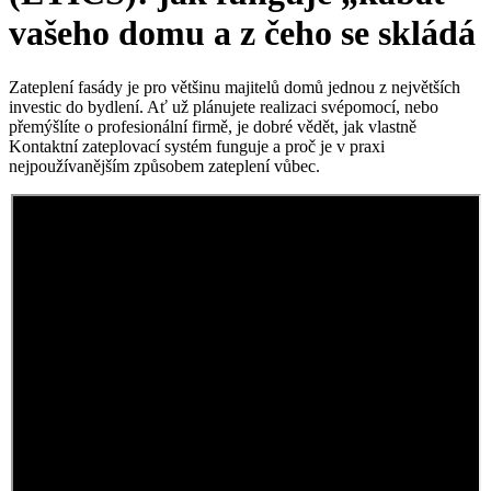
vašeho domu a z čeho se skládá
Zateplení fasády je pro většinu majitelů domů jednou z největších
investic do bydlení. Ať už plánujete realizaci svépomocí, nebo
přemýšlíte o profesionální firmě, je dobré vědět, jak vlastně
Kontaktní zateplovací systém funguje a proč je v praxi
nejpoužívanějším způsobem zateplení vůbec.