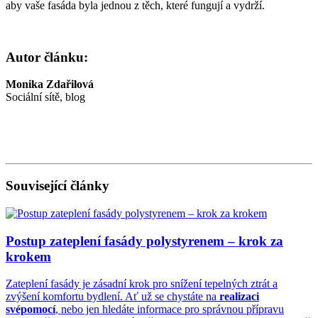
aby vaše fasáda byla jednou z těch, které fungují a vydrží.
Autor článku:
Monika Zdařilová
Sociální sítě, blog
Související články
Postup zateplení fasády polystyrenem – krok za
krokem
Zateplení fasády je zásadní krok pro snížení tepelných ztrát a
zvýšení komfortu bydlení. Ať už se chystáte na
realizaci
svépomocí
, nebo jen hledáte informace pro správnou přípravu