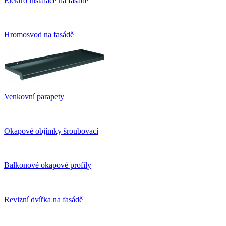
Elektro instalace na fasádě
Hromosvod na fasádě
Venkovní parapety
Okapové objímky šroubovací
Balkonové okapové profily
Revizní dvířka na fasádě