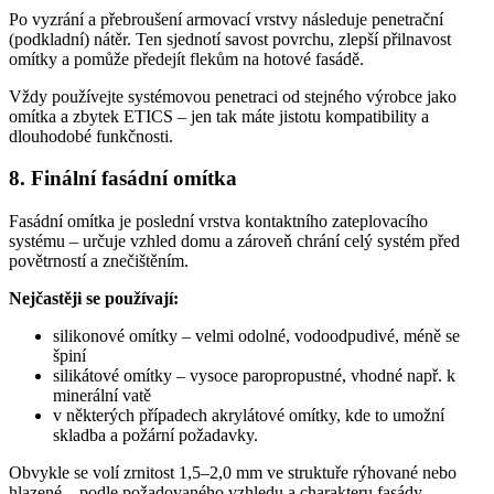
Po vyzrání a přebroušení armovací vrstvy následuje penetrační
(podkladní) nátěr. Ten sjednotí savost povrchu, zlepší přilnavost
omítky a pomůže předejít flekům na hotové fasádě.
Vždy používejte systémovou penetraci od stejného výrobce jako
omítka a zbytek ETICS – jen tak máte jistotu kompatibility a
dlouhodobé funkčnosti.
8. Finální fasádní omítka
Fasádní omítka je poslední vrstva kontaktního zateplovacího
systému – určuje vzhled domu a zároveň chrání celý systém před
povětrností a znečištěním.
Nejčastěji se používají:
silikonové omítky – velmi odolné, vodoodpudivé, méně se
špiní
silikátové omítky – vysoce paropropustné, vhodné např. k
minerální vatě
v některých případech akrylátové omítky, kde to umožní
skladba a požární požadavky.
Obvykle se volí zrnitost 1,5–2,0 mm ve struktuře rýhované nebo
hlazené – podle požadovaného vzhledu a charakteru fasády.