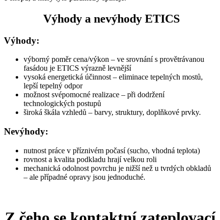
Výhody a nevýhody ETICS
Výhody:
výborný poměr cena/výkon – ve srovnání s provětrávanou
fasádou je ETICS výrazně levnější
vysoká energetická účinnost – eliminace tepelných mostů,
lepší tepelný odpor
možnost svépomocné realizace – při dodržení
technologických postupů
široká škála vzhledů – barvy, struktury, doplňkové prvky.
Nevýhody:
nutnost práce v příznivém počasí (sucho, vhodná teplota)
rovnost a kvalita podkladu hrají velkou roli
mechanická odolnost povrchu je nižší než u tvrdých obkladů
– ale případné opravy jsou jednoduché.
Z čeho se kontaktní zateplovací