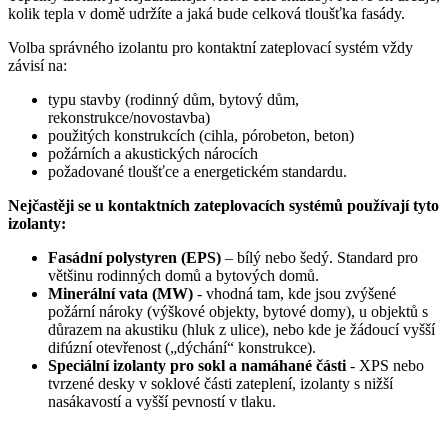
kolik tepla v domě udržíte a jaká bude celková tloušťka fasády.
Volba správného izolantu pro kontaktní zateplovací systém vždy
závisí na:
typu stavby (rodinný dům, bytový dům,
rekonstrukce/novostavba)
použitých konstrukcích (cihla, pórobeton, beton)
požárních a akustických nárocích
požadované tloušťce a energetickém standardu.
Nejčastěji se u kontaktních zateplovacích systémů používají tyto
izolanty:
Fasádní polystyren (EPS)
– bílý nebo šedý. Standard pro
většinu rodinných domů a bytových domů.
Minerální vata (MW)
- vhodná tam, kde jsou zvýšené
požární nároky (výškové objekty, bytové domy), u objektů s
důrazem na akustiku (hluk z ulice), nebo kde je žádoucí vyšší
difúzní otevřenost („dýchání“ konstrukce).
Speciální izolanty pro sokl a namáhané části
- XPS nebo
tvrzené desky v soklové části zateplení, izolanty s nižší
nasákavostí a vyšší pevností v tlaku.