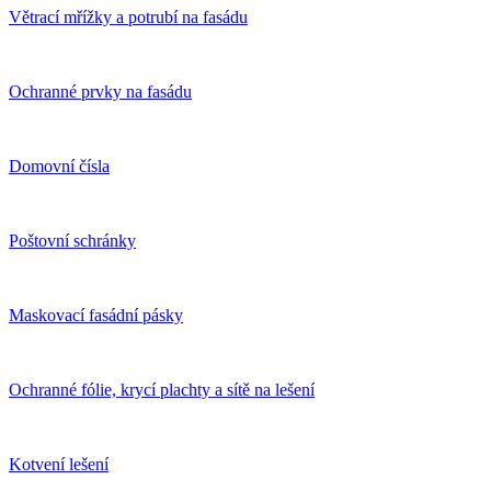
Větrací mřížky a potrubí na fasádu
Ochranné prvky na fasádu
Domovní čísla
Poštovní schránky
Maskovací fasádní pásky
Ochranné fólie, krycí plachty a sítě na lešení
Kotvení lešení