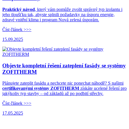
Praktický návod
, který vám pomůže zvolit správný typ izolantu i
jeho tloušťku tak, abyste splnili požadavky na úsporu energie,
zdravé vnitřní klima i program Nová zelená úsporám.
Číst článek >>>
15.09.2025
Objevte kompletní řešení zateplení fasády se systémy
ZOFITHERM
Plánujete zateplit fasádu a nechcete nic ponechat náhodě? S našimi
certifikovanými systémy ZOFITHERM
získáte ucelené řešení pro
jakýkoliv typ stavby – od základů až po podbití střechy.
Číst článek >>>
17.05.2025