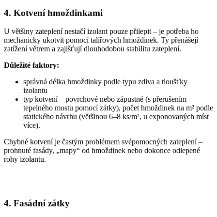
4. Kotvení hmoždinkami
U většiny zateplení nestačí izolant pouze přilepit – je potřeba ho
mechanicky ukotvit pomocí talířových hmoždinek. Ty přenášejí
zatížení větrem a zajišťují dlouhodobou stabilitu zateplení.
Důležité faktory:
správná délka hmoždinky podle typu zdiva a tloušťky
izolantu
typ kotvení – povrchové nebo zápustné (s přerušením
tepelného mostu pomocí zátky), počet hmoždinek na m² podle
statického návrhu (většinou 6–8 ks/m², u exponovaných míst
více).
Chybné kotvení je častým problémem svépomocných zateplení –
prohnuté fasády, „mapy“ od hmoždinek nebo dokonce odlepené
rohy izolantu.
4. Fasádní zátky