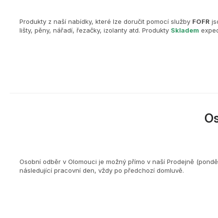
Produkty z naší nabídky, které lze doručit pomocí služby
FOFR
js
lišty, pěny, nářadí, řezačky, izolanty atd. Produkty
Skladem
exped
O
Osobní odběr v Olomouci je možný přímo v naší Prodejně (ponděl
následující pracovní den, vždy po předchozí domluvě.