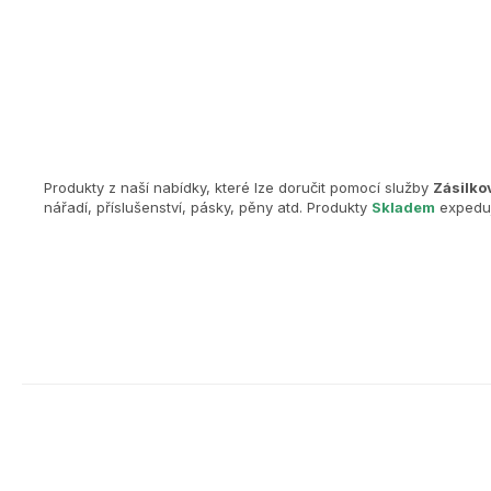
Produkty z naší nabídky, které lze doručit pomocí služby
Zásilko
nářadí, příslušenství, pásky, pěny atd. Produkty
Skladem
expeduj