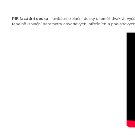
PIR fasádní deska
- unikátní izolační desky s téměř dvakrát vyš
tepelně izolační parametry obvodových, střešních a podlahových