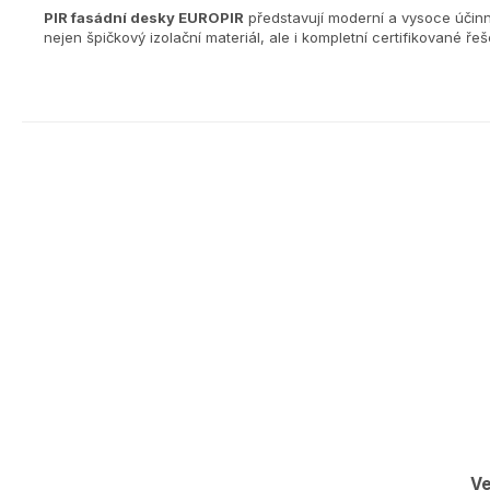
PIR fasádní desky EUROPIR
představují moderní a vysoce účinné
nejen špičkový izolační materiál, ale i kompletní certifikované řeš
Ve