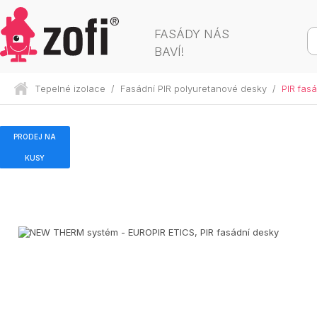
FASÁDY NÁS
BAVÍ!
Tepelné izolace
/
Fasádní PIR polyuretanové desky
/
PIR fas
PRODEJ NA
KUSY