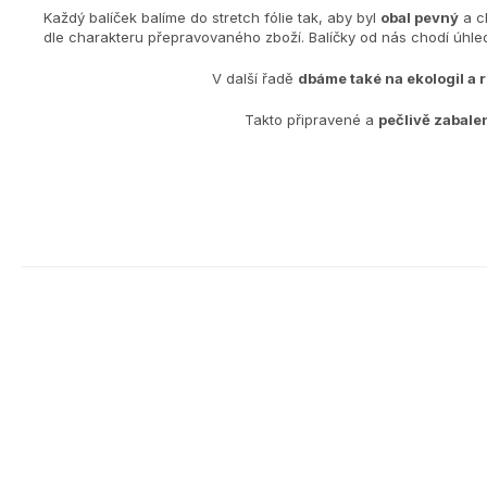
Každý balíček balíme do stretch fólie tak, aby byl
obal pevný
a c
dle charakteru přepravovaného zboží. Balíčky od nás chodí úh
V další řadě
dbáme také na ekologiI a 
Takto připravené a
pečlivě zabale