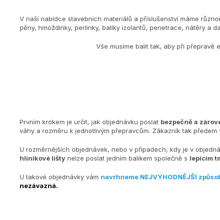
V naší nabídce stavebních materiálů a příslušenství máme různo
pěny, hmoždinky, perlinky, balíky izolantů, penetrace, nátěry a dal
Vše musíme balit tak, aby při přepravě 
Prvním krokem je určit, jak objednávku poslat
bezpečně a zárove
váhy a rozměru k jednotlivým přepravcům. Zákazník tak předem v
U rozměrnějších objednávek, nebo v případech, kdy je v objedn
hliníkové lišty
nelze poslat jedním balíkem společně s
lepícím t
U takové objednávky vám
navrhneme NEJVÝHODNĚJŠÍ způso
nezávazná.