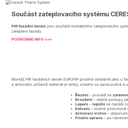
Součást zateplovacího systému CE
PIR fasádní deska
jsou součástí kontaktního zateplovacího sys
zateplení fasády.
PODROBNÉ INFO >>>
Montáž PIR fasádních desek EUROPIR probíhá obdobně jako u fasád
a armování, přičemž materiál je lehký, snadno se opracovává a um
Řezání
– provádí se
zalamov
Broušení
– stejné postupy ja
Lepení
–
lepidlo
se nanáší na
Kotvení
– možné povrchově i 
Armovací vrstva
– doporuč
Finální úprava
– po nanesení