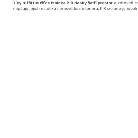
Díky nižší tloušťce izolace PIR desky šetří prostor
a zároveň sn
zlepšuje jejich estetiku i prosvětlení interiéru. PIR izolace je id