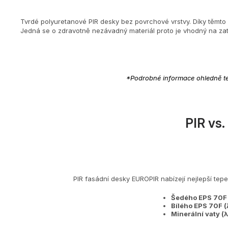
Tvrdé polyuretanové PIR desky bez povrchové vrstvy. Díky těmto v
Jedná se o zdravotně nezávadný materiál proto je vhodný na zate
*Podrobné informace ohledně tep
PIR vs.
PIR fasádní desky EUROPIR nabízejí nejlepší tepe
Šedého EPS 70F 
Bílého EPS 70F 
Minerální vaty 