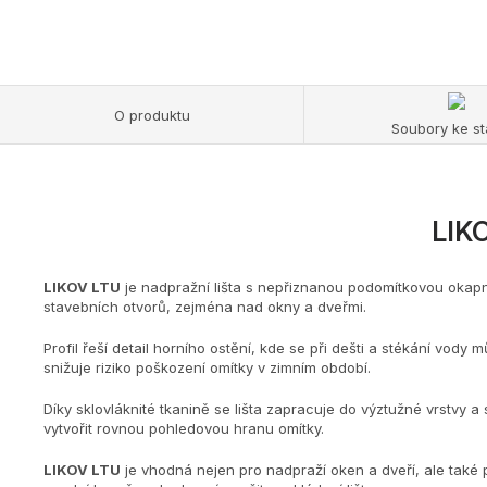
O produktu
Soubory ke st
LIKO
LIKOV LTU
je nadpražní lišta s nepřiznanou podomítkovou okapn
stavebních otvorů, zejména nad okny a dveřmi.
Profil řeší detail horního ostění, kde se při dešti a stékání vody
snižuje riziko poškození omítky v zimním období.
Díky sklovláknité tkanině se lišta zapracuje do výztužné vrstvy
vytvořit rovnou pohledovou hranu omítky.
LIKOV LTU
je vhodná nejen pro nadpraží oken a dveří, ale také 