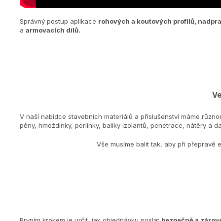
Správný postup aplikace
rohových a koutových profilů
,
nadpra
a
armovacích dílů.
Ve
V naší nabídce stavebních materiálů a příslušenství máme různo
pěny, hmoždinky, perlinky, balíky izolantů, penetrace, nátěry a dal
Vše musíme balit tak, aby při přepravě 
Prvním krokem je určit, jak objednávku poslat
bezpečně a zárove