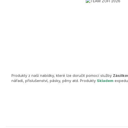
Produkty z naší nabídky, které lze doručit pomocí služby
Zásilko
nářadí, příslušenství, pásky, pěny atd. Produkty
Skladem
expeduj