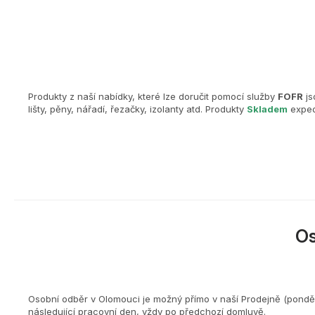
Produkty z naší nabídky, které lze doručit pomocí služby
FOFR
js
lišty, pěny, nářadí, řezačky, izolanty atd. Produkty
Skladem
exped
O
Osobní odběr v Olomouci je možný přímo v naší Prodejně (ponděl
následující pracovní den, vždy po předchozí domluvě.