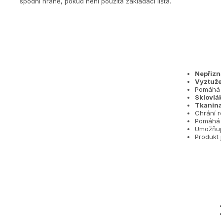
spodní hraně, pokud není použita zakládací lišta.
Nepřizn
Vyztuže
Pomáhá
Sklovlá
Tkanina
Chrání r
Pomáhá 
Umožňuj
Produkt 