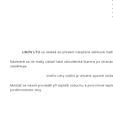
LIKOV LTU
se vkládá do předem natažené stěrkové malty n
Následně se do malty zatlačí také sklovláknitá tkanina po stranác
zastěrkuje.
Vnitřní rohy ostění je vhodné zpevnit vlo
Montáž se nesmí provádět při teplotě vzduchu a povrchové teplo
povětrnostními vlivy.