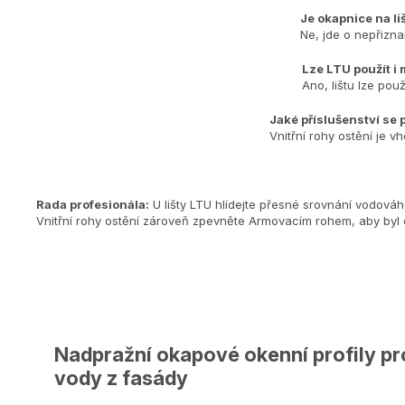
Je okapnice na li
Ne, jde o nepřizn
Lze LTU použít i
Ano, lištu lze pou
Jaké příslušenství se 
Vnitřní rohy ostění je 
Rada profesionála:
U lišty LTU hlídejte přesné srovnání vodová
Vnitřní rohy ostění zároveň zpevněte Armovacím rohem, aby byl de
Nadpražní okapové okenní profily p
vody z fasády