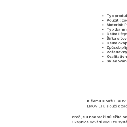
Typ produk
Použití:
zač
Materiál:
PV
Typ tkanin
Délka lišty
Šířka síťov
Délka okap
Způsob při
Požadavky
Kvalitativní
Skladování
K čemu slouží LIKOV
LIKOV LTU slouží k za
Proč je u nadpraží důležitá o
Okapnice odvádí vodu ze systé