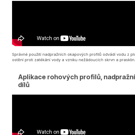
Správné použití nadpražních okapových profilů odvádí vodu z pl
ostění proti zatékání vody a vzniku nežádoucích skrvn a prasklin
Aplikace rohových profilů, nadpražní
dílů