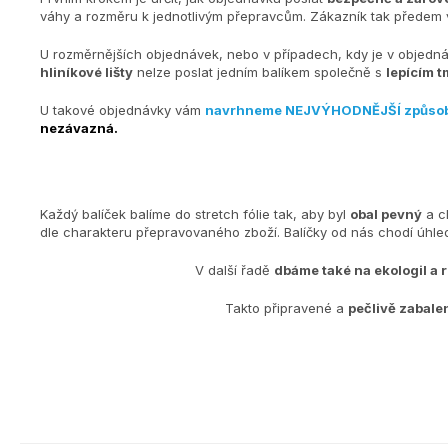
váhy a rozměru k jednotlivým přepravcům. Zákazník tak předem v
U rozměrnějších objednávek, nebo v případech, kdy je v objedn
hliníkové lišty
nelze poslat jedním balíkem společně s
lepícím t
U takové objednávky vám
navrhneme NEJVÝHODNĚJŠÍ způso
nezávazná.
Každý balíček balíme do stretch fólie tak, aby byl
obal pevný
a c
dle charakteru přepravovaného zboží. Balíčky od nás chodí úh
V další řadě
dbáme také na ekologiI a 
Takto připravené a
pečlivě zabale